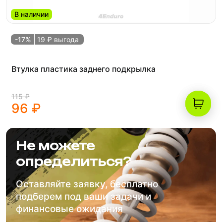
В наличии
-17%
19 ₽ выгода
Втулка пластика заднего подкрылка
115 ₽
96 ₽
Не можете
определиться?
Оставляйте заявку, бесплатно
подберем под ваши задачи и
финансовые ожидания