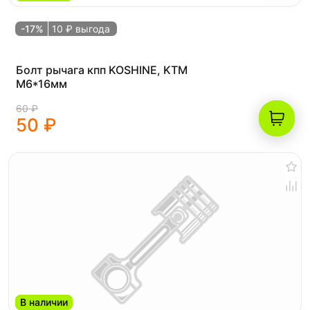
-17%
10 ₽ выгода
Болт рычага кпп KOSHINE, KTM
M6*16мм
60 ₽
50 ₽
В наличии