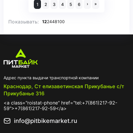
›
»
1
2
3
4
5
6
Показывать:
12
24
48
100
Адрес пункта выдачи транспортной компании
Краснодар, Ст елизаветинская Прикубанье с/т
Прикубанье 316
<a class="roistat-phone" href="tel:+7(861)217-92-
59">+7(861)217-92-59</a>
info@pitbikemarket.ru