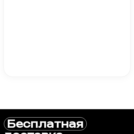
мотоциклов, квадроциклов, снегоходов и
другой техники, а также познакомим с
последними трендами индустрии!
Бесплатная