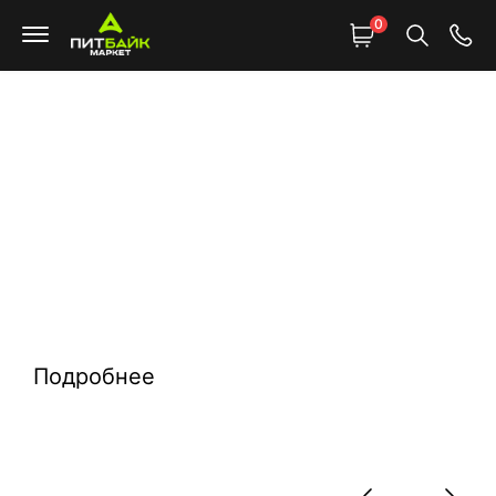
0
У нас не надо
ждать контейнер.
Всё уже в Москве —
смотри, выбирай,
забирай сегодня
Подробнее