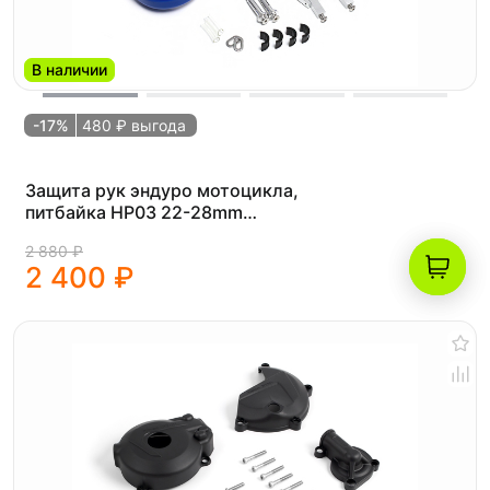
В наличии
-17%
480 ₽ выгода
Защита рук эндуро мотоцикла,
питбайка HP03 22-28mm
(армированные, пара) OTOM синие
2 880 ₽
2 400 ₽