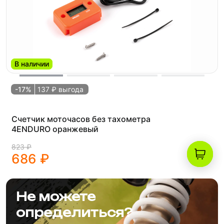
В наличии
-17%
137 ₽ выгода
Счетчик моточасов без тахометра
4ENDURO оранжевый
823 ₽
686 ₽
Не можете
определиться?