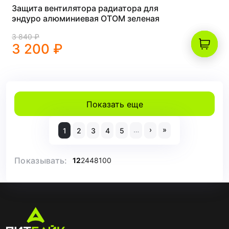
Защита вентилятора радиатора для
эндуро алюминиевая OTOM зеленая
3 840 ₽
3 200 ₽
Показать еще
…
›
»
1
2
3
4
5
Показывать:
12
24
48
100