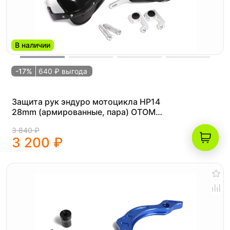
В наличии
-17%
640 ₽ выгода
Защита рук эндуро мотоцикла HP14
28mm (армированные, пара) OTOM
черные
3 840 ₽
3 200 ₽