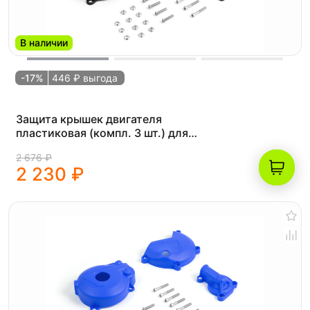
В наличии
-17%
446 ₽ выгода
Защита крышек двигателя
пластиковая (компл. 3 шт.) для
двигателя ZS 177FMM (NC250/NC300)
2 676 ₽
черные OTOM
2 230 ₽