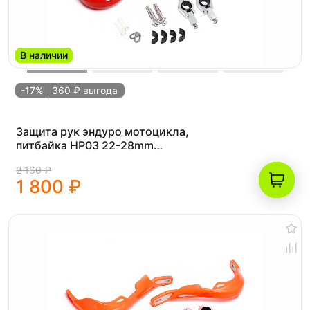
В наличии
-17%
360 ₽ выгода
Защита рук эндуро мотоцикла,
питбайка HP03 22-28mm
(армированные, пара) OTOM красные
2 160 ₽
1 800 ₽