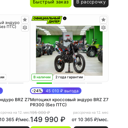
Быстрый заказ
В рассрочку
тии
В наличии
2 года гарантии
-24%
45 010 ₽ выгода
эндуро BRZ Z7
Мотоцикл кроссовый эндуро BRZ Z7
PR300 (Без ПТС)
195 000 ₽
срочка на 12. мес
рассрочка на 12. мес
149 990 ₽
 10 365 ₽/мес.
от 10 365 ₽/мес.