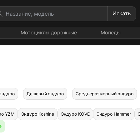
Искать
Мотоциклы дорожные
Мопеды
эндуро
Дешевый эндуро
Среднеразмерный эндуро
ро YZM
Эндуро Koshine
Эндуро KOVE
Эндуро Hammer
е