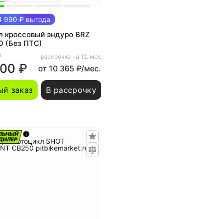
 990 ₽ выгода
л кроссовый эндуро BRZ
0 (Без ПТС)
₽
рассрочка на 12. мес
000 ₽
от 10 365 ₽/мес.
й заказ
В рассрочку