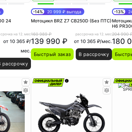
а
-14%
20 999 ₽ выгода
-13%
24
00 24
Мотоцикл BRZ Z7 CB250D (Без ПТС)
Мотоцик
H6 PR30
160 989 ₽
204 990 
срочка на 12. мес
рассрочка на 12. мес
139 990 ₽
180 
от 10 365 ₽/
от 10 365 ₽/мес.
мес.
Быстрый заказ
В рассрочку
Быстры
В рассрочку