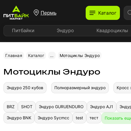
Пермь
Каталог
Питбайки
Эндуро
Квадроциклы
Главная
Каталог
...
Мотоциклы Эндуро
Мотоциклы Эндуро
Эндуро 250 кубов
Полноразмерный эндуро
Кросс 
BRZ
SHOT
Эндуро GURUENDURO
Эндуро AJ1
Энду
Эндуро BNK
Эндуро Sycmcc
test
тест
Показать ещ