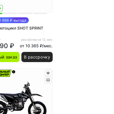
и
 999 ₽ выгода
мотоцикл SHOT SPRINT
₽
рассрочка на 12. мес
990 ₽
от 10 365 ₽/мес.
й заказ
В рассрочку