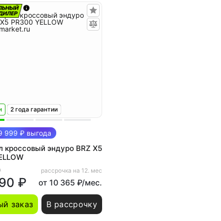
и
2 года гарантии
 999 ₽ выгода
л кроссовый эндуро BRZ X5
ELLOW
₽
рассрочка на 12. мес
90 ₽
от 10 365 ₽/мес.
й заказ
В рассрочку