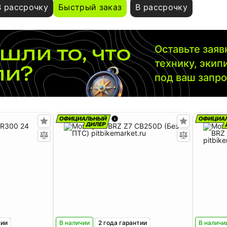
В рассрочку
Быстрый заказ
В рассрочку
шли то, что
Оставьте зая
технику, экип
ли?
под ваш запр
тии
В наличии
2 года гарантии
В наличи