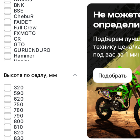
BNK
BSE
Не может
ChebuR
FAIDET
определи
Full Crew
FXMOTO
Подберем луч
GR
GTO
технику цена/к
GURUENDURO
под вас за 1 ми
Hammer
Hasky
Hengjian
IRBIS
Высота по седлу, мм
Подобрать
JHL
JMC
320
K2R
590
Kayo
620
Kews
750
Koshine
780
KOVE
790
Kugoo
800
Lifan
810
Minsk
820
Motax
830