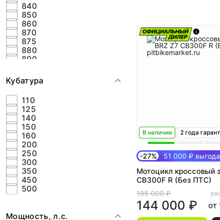
Motoland
840
OXO
850
PROCIDA
860
Progasi
870
PROMAX
875
Racer
880
Regulmoto
890
Rockot
900
Rockot Motors
910
Sharmax
Кубатура
920
SPRMOTORS
925
STN
110
930
Sycmcc
125
935
TMBK
140
940
ULAR
150
945
Wels
В наличии
2 года гаран
160
950
Xmotos
200
960
YZM
250
965
-27%
51 000 ₽ выгода
ZTOT
300
970
ZUUM
350
Мотоцикл кроссовый 
980
ZUUMAV
450
CB300F R (Без ПТС)
990
ЗИД
500
195 000 ₽
Эконика
рас
144 000 ₽
от
Мощность, л.с.