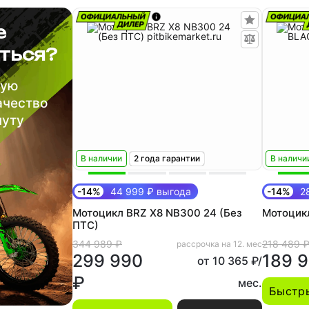
е
ться?
шую
ачество
нуту
В наличии
2 года гарантии
В наличи
-14%
44 999 ₽ выгода
-14%
28
Мотоцикл BRZ X8 NB300 24 (Без
Мотоцик
ПТС)
344 989 ₽
218 489 
рассрочка на 12. мес
299 990
189 
от 10 365 ₽/
₽
мес.
Быстры