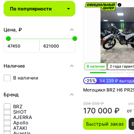
Цена, ₽
Наличие
В наличии
2 года гаран
В наличии
-25%
54 239 ₽ выгод
Мотоцикл BRZ H6 PR2
Бренд
224 239 ₽
рас
BRZ
170 000 ₽
от
SHOT
AJERRA
Apollo
Быстрый заказ
ATAKI
Avantis