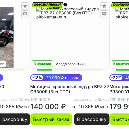
тии
В наличии
2 года гарантии
В наличи
а
-18%
29 990 ₽ выгода
-22%
49
50
Мотоцикл кроссовый эндуро BRZ Z7
Мотоцик
CB300F (Без ПТС)
PR300 Y
169 990 ₽
229 989 
срочка на 12. мес
рассрочка на 12. мес
140 000 ₽
179 9
 10 365 ₽/мес.
от 10 365 ₽/мес.
В рассрочку
Быстрый заказ
В рассрочку
Быстры