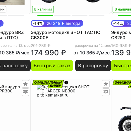
тии
В наличии
В наличи
а
-14%
26 249 ₽ выгода
-14%
20
эндуро BRZ
Эндуро мотоцикл SHOT TACTIC
Эндуро 
Без ПТС)
CB300F
CB250
201 239 ₽
160 989 
срочка на 12. мес
рассрочка на 12. мес
174 990 ₽
139 
 10 365 ₽/мес.
от 10 365 ₽/мес.
В рассрочку
Быстрый заказ
В рассрочку
Быстры