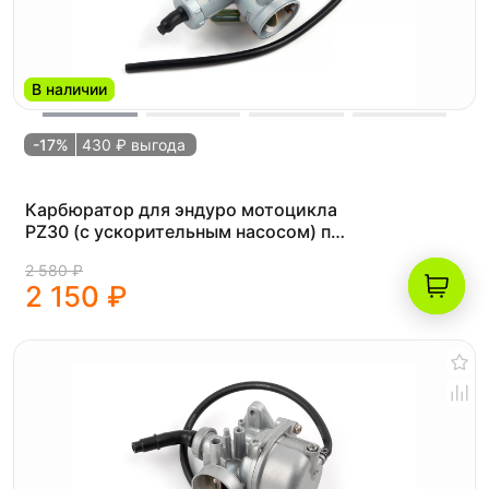
В наличии
-17%
430 ₽ выгода
Карбюратор для эндуро мотоцикла
PZ30 (с ускорительным насосом) под
шпильки CG200 / CB250 (200-
2 580 ₽
250см³)
2 150 ₽