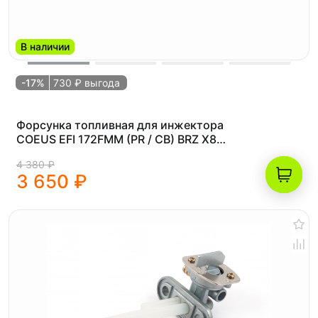
В наличии
-17%
730 ₽ выгода
Форсунка топливная для инжектора
COEUS EFI 172FMM (PR / CB) BRZ X8
PR250 EFI 23 BE / BRZ X8 PR250 EFI 24
4 380 ₽
BE
3 650 ₽