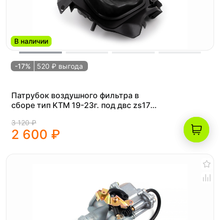
В наличии
-17%
520 ₽ выгода
Патрубок воздушного фильтра в
сборе тип KTM 19-23г. под двс zs172
(рама K8)
3 120 ₽
2 600 ₽