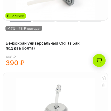
В наличии
-17%
78 ₽ выгода
Бензокран универсальный CRF (в бак
под два болта)
468 ₽
390 ₽