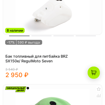
В наличии
-17%
590 ₽ выгода
Бак топливный для питбайка BRZ
SX150e/ RegulMoto Seven
3 540 ₽
2 950 ₽