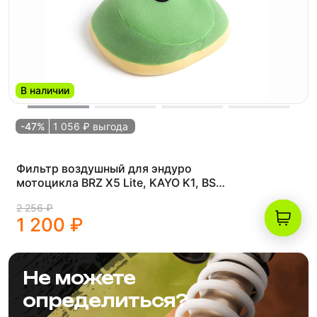
В наличии
-47%
1 056 ₽ выгода
Фильтр воздушный для эндуро
мотоцикла BRZ X5 Lite, KAYO K1, BSE
J1, J2LE Z1 Z2
2 256 ₽
1 200 ₽
Не можете
определиться?