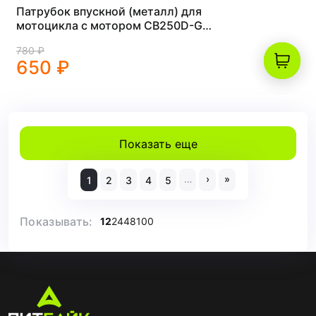
Патрубок впускной (металл) для
мотоцикла с мотором CB250D-G
ZS165FMM, ZS166FMM, ZS169FMM,
780 ₽
ZS172FMM
650 ₽
Показать еще
…
›
»
1
2
3
4
5
Показывать:
12
24
48
100