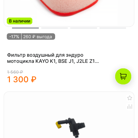
В наличии
-17%
260 ₽ выгода
Фильтр воздушный для эндуро
мотоцикла KAYO K1, BSE J1, J2LE Z1
Z2, BRZ X5
1 560 ₽
1 300 ₽