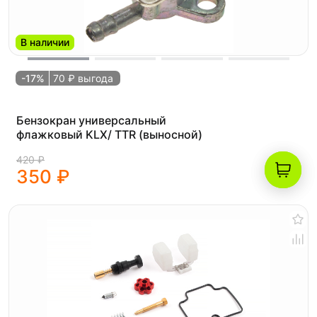
В наличии
-17%
70 ₽ выгода
Бензокран универсальный
флажковый KLX/ TTR (выносной)
420 ₽
350 ₽