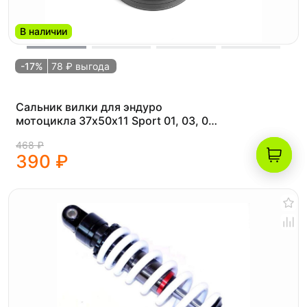
В наличии
-17%
78 ₽ выгода
Сальник вилки для эндуро
мотоцикла 37х50х11 Sport 01, 03, 06,
X6, 250GY-5, Athlete, T-Leopard
468 ₽
390 ₽