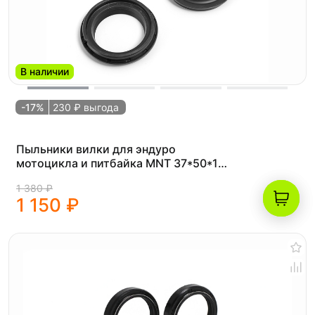
В наличии
-17%
230 ₽ выгода
Пыльники вилки для эндуро
мотоцикла и питбайка MNT 37*50*11
(рама К5)
1 380 ₽
1 150 ₽