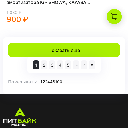
амортизатора IGP SHOWA, KAYABA
M5x0,8 (пара) (Синий, , IGP03905-5)
1 080 ₽
900 ₽
Показать еще
…
›
»
1
2
3
4
5
Показывать:
12
24
48
100