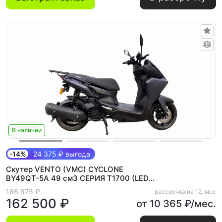
В наличии
-14%
24 375 ₽ выгода
Скутер VENTO (VMC) CYCLONE
BY49QT-5A 49 см3 СЕРИЯ T1700 (LED
панель, CBS, USB) GREY
186 875 ₽
рассрочка на 12. мес
162 500 ₽
от 10 365 ₽/мес.