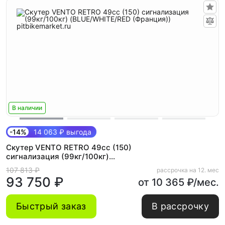
В наличии
-14%
14 063 ₽ выгода
Скутер VENTO RETRO 49cc (150)
сигнализация (99кг/100кг)
(BLUE/WHITE/RED (Франция))
107 813 ₽
рассрочка на 12. мес
93 750 ₽
от 10 365 ₽/мес.
Быстрый заказ
В рассрочку