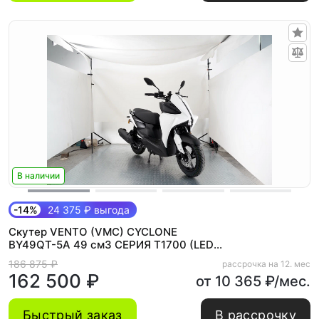
В наличии
-14%
24 375 ₽ выгода
Скутер VENTO (VMC) CYCLONE
BY49QT-5A 49 см3 СЕРИЯ T1700 (LED
панель, CBS, USB) WHITE
186 875 ₽
рассрочка на 12. мес
162 500 ₽
от 10 365 ₽/мес.
Быстрый заказ
В рассрочку