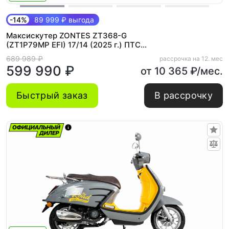
-14%
89 999 ₽ выгода
Максискутер ZONTES ZT368-G
(ZT1P79MP EFI) 17/14 (2025 г.) ПТС
(Зеленый)
689 989 ₽
рассрочка на 12. мес
599 990 ₽
от 10 365 ₽/мес.
Быстрый заказ
В рассрочку