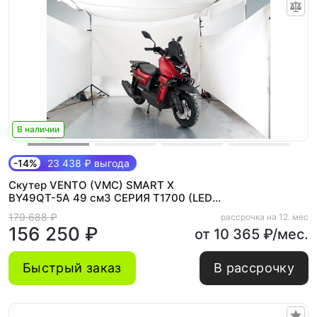
В наличии
-14%
23 438 ₽ выгода
Скутер VENTO (VMC) SMART X
BY49QT-5A 49 см3 СЕРИЯ T1700 (LED
панель, CBS, USB, сигнализация) MATT
179 688 ₽
рассрочка на 12. мес
RED
156 250 ₽
от 10 365 ₽/мес.
Быстрый заказ
В рассрочку