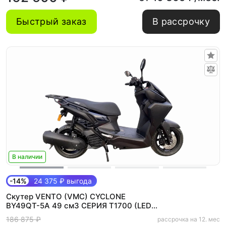
Быстрый заказ
В рассрочку
В наличии
-14%
24 375 ₽ выгода
Скутер VENTO (VMC) CYCLONE
BY49QT-5A 49 см3 СЕРИЯ T1700 (LED
панель, CBS, USB) MATT BLACK
186 875 ₽
рассрочка на 12. мес