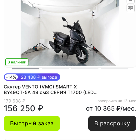
В наличии
-14%
23 438 ₽ выгода
Скутер VENTO (VMC) SMART X
BY49QT-5A 49 см3 СЕРИЯ T1700 (LED
панель, CBS, USB, сигнализация) GREY
179 688 ₽
рассрочка на 12. мес
156 250 ₽
от 10 365 ₽/мес.
Быстрый заказ
В рассрочку