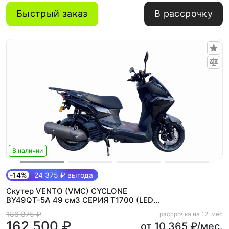
Быстрый заказ
В рассрочку
В наличии
-14%
24 375 ₽ выгода
Скутер VENTO (VMC) CYCLONE
BY49QT-5A 49 см3 СЕРИЯ T1700 (LED
панель, CBS, USB) BLACK
186 875 ₽
рассрочка на 12. мес
162 500 ₽
от 10 365 ₽/мес.