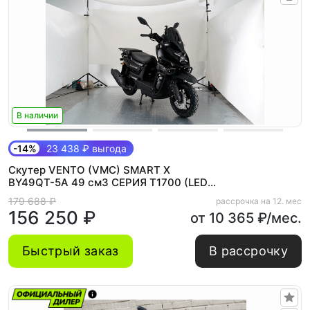
В наличии
-14%
23 438 ₽ выгода
Скутер VENTO (VMC) SMART X
BY49QT-5A 49 см3 СЕРИЯ T1700 (LED
панель, CBS, USB, сигнализация)
179 688 ₽
рассрочка на 12. мес
BLACK
156 250 ₽
от 10 365 ₽/мес.
Быстрый заказ
В рассрочку