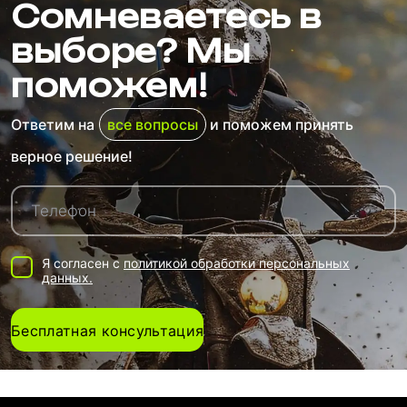
Защита тела
Сомневаетесь в
(панцирь) эндуро
выборе? Мы
5 490 ₽
поможем!
Ответим на
все вопросы
и поможем принять
верное решение!
Я согласен с
политикой обработки персональных
данных.
Бесплатная консультация