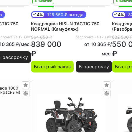
В наличии
В наличи
а
-14%
125 850 ₽ выгода
-14%
82
CTIC 750
Квадроцикл HISUN TACTIC 750
Квадроци
NORMAL (Камуфляж)
(Разобра
964 850 ₽
632 500 
срочка на 12. мес
рассрочка на 12. мес
839 000
550 
 10 365 ₽/мес.
от 10 365 ₽/
₽
₽
мес.
В рассрочку
Быстрый заказ
В рассрочку
Быстры