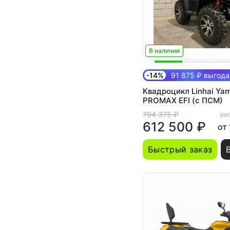
В наличии
-14%
91 875 ₽ выгода
Квадроцикл Linhai Ya
PROMAX EFI (с ПСМ)
704 375 ₽
рас
612 500 ₽
от
Быстрый заказ