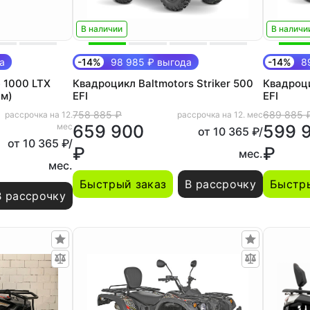
В наличии
В наличи
а
-14%
98 985 ₽ выгода
-14%
89
 1000 LTX
Квадроцикл Baltmotors Striker 500
Квадроци
ым)
EFI
EFI
758 885 ₽
689 885 
рассрочка на 12.
рассрочка на 12. мес
мес
659 900
599 
от 10 365 ₽/
от 10 365 ₽/
₽
₽
мес.
мес.
Быстрый заказ
В рассрочку
Быстры
В рассрочку