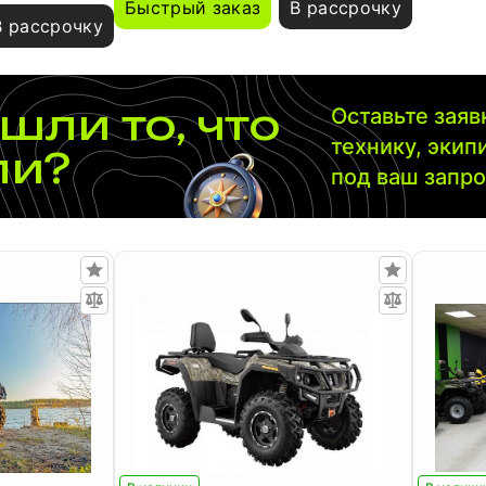
Быстрый заказ
В рассрочку
В рассрочку
шли то, что
Оставьте зая
технику, экип
ли?
под ваш запр