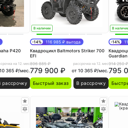
В наличии
В наличи
-14%
116 985 ₽ выгода
-14%
11
maha P420
Квадроцикл Baltmotors Striker 700
Квадроц
EFI
Guardia
896 885 ₽
914 250 
срочка на 12. мес
рассрочка на 12. мес
779 900 ₽
795 
 10 365 ₽/мес.
от 10 365 ₽/мес.
В рассрочку
Быстрый заказ
В рассрочку
Быстры