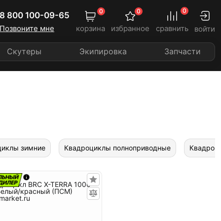
0
0
0
8 800 100-09-65
Позвоните мне
корзина
избранное
сравнить
войти
Скутеры
Экипировка
Запчасти
циклы зимние
Квадроциклы полноприводные
Квадроц