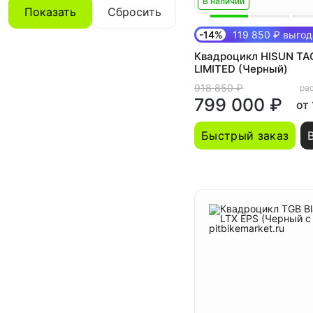
В наличии
Показать
Сбросить
-14%
119 850 ₽ выгод
Квадроцикл HISUN TA
LIMITED (Черный)
918 850 ₽
рас
799 000 ₽
от
Быстрый заказ