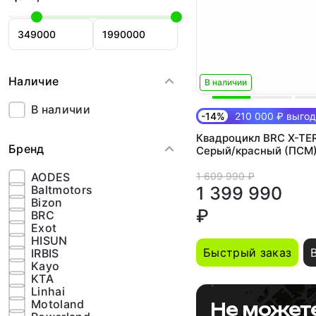
Наличие
В наличии
В наличии
-14%
210 000 ₽ выго
Квадроцикл BRC X-TE
Бренд
Серый/красный (ПСМ
1 609 990 ₽
AODES
1 399 990
Baltmotors
Bizon
₽
BRC
Exot
HISUN
Быстрый заказ
IRBIS
Kayo
KTA
Linhai
Motoland
Не может