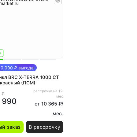
и
0 000 ₽ выгода
икл BRC X-TERRA 1000 CT
/красный (ПСМ)
рассрочка на 12.
 ₽
мес
 990
от 10 365 ₽/
мес.
й заказ
В рассрочку