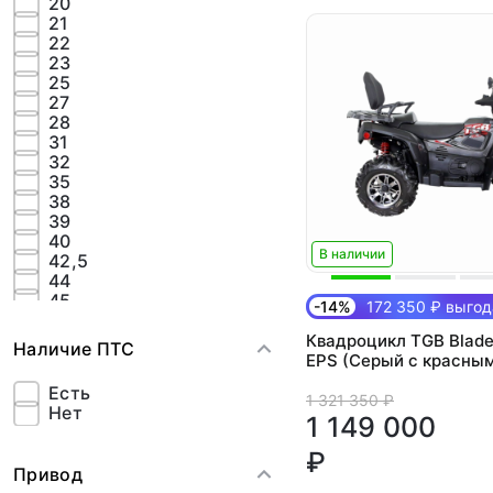
20
21
22
23
25
27
28
31
32
35
38
39
40
В наличии
42,5
44
45
-14%
172 350 ₽ выгод
46
50
Квадроцикл TGB Blade
Наличие ПТС
53
EPS (Серый с красны
54
Есть
55
1 321 350 ₽
Нет
60
1 149 000
68
₽
83
Привод
87