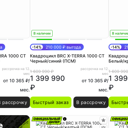
В наличии
В наличи
да
-14%
210 000 ₽ выгода
-14%
21
RRA 1000 CT
Квадроцикл BRC X-TERRA 1000 CT
Квадроц
)
Черный/синий (ПСМ)
Белый/к
рассрочка на 12.
рассрочка на 12.
1 609 990 ₽
1 609 990
мес
мес
1 399 990
1 399
от 10 365 ₽/
от 10 365 ₽/
₽
₽
мес.
мес.
В рассрочку
Быстрый заказ
В рассрочку
Быстры
е