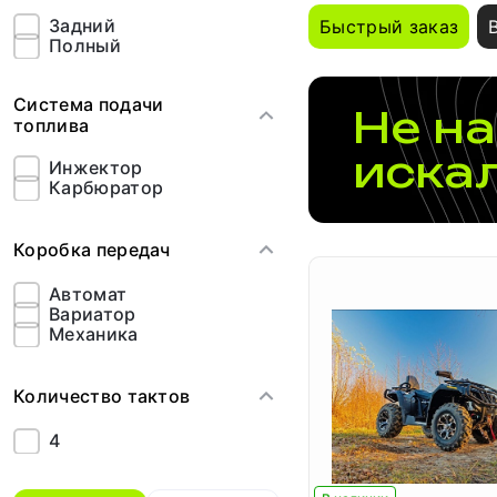
88
91
Задний
Быстрый заказ
92
Полный
97
Система подачи
Не на
топлива
иска
Инжектор
Карбюратор
Коробка передач
Автомат
Вариатор
Механика
Количество тактов
4