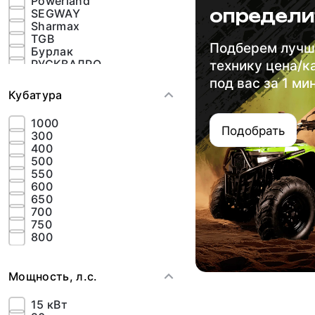
Powerland
определи
SEGWAY
Sharmax
TGB
Подберем луч
Бурлак
РУСКВАДРО
технику цена/к
РУССКАЯ МЕХАНИКА
под вас за 1 ми
ТАВРИДА
Кубатура
1000
Подобрать
300
400
500
550
600
650
700
750
800
Мощность, л.с.
15 кВт