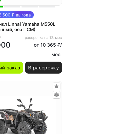
и
 500 ₽ выгода
кл Linhai Yamaha M550L
нный, без ПСМ)
₽
рассрочка на 12. мес
000
от 10 365 ₽/
мес.
й заказ
В рассрочку