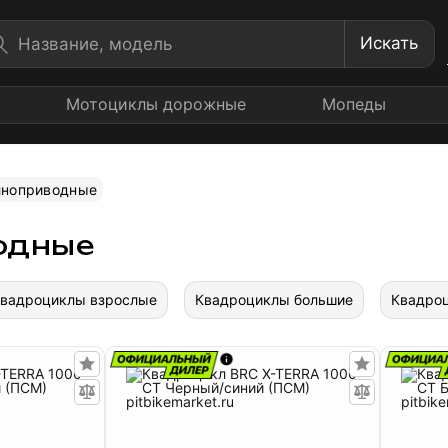
Искать
Мотоциклы дорожные
Мопеды
лноприводные
одные
вадроциклы взрослые
Квадроциклы большие
Квадро