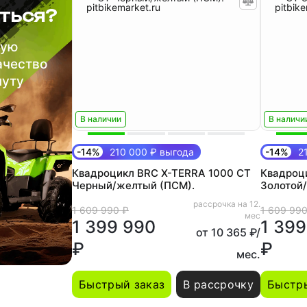
ться?
шую
ачество
нуту
В наличии
В наличи
-14%
210 000 ₽ выгода
-14%
21
Квадроцикл BRC X-TERRA 1000 CT
Квадроц
Черный/желтый (ПСМ).
Золотой
рассрочка на 12.
1 609 990 ₽
1 609 990
мес
1 399 990
1 399
от 10 365 ₽/
₽
₽
мес.
Быстрый заказ
В рассрочку
Быстры