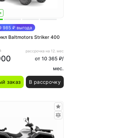
и
 985 ₽ выгода
кл Baltmotors Striker 400
₽
рассрочка на 12. мес
900
от 10 365 ₽/
мес.
й заказ
В рассрочку