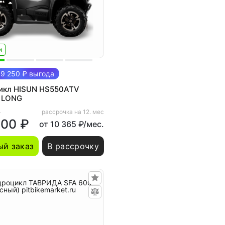
и
9 250 ₽ выгода
икл HISUN HS550ATV
n LONG
₽
рассрочка на 12. мес
000 ₽
от 10 365 ₽/мес.
й заказ
В рассрочку