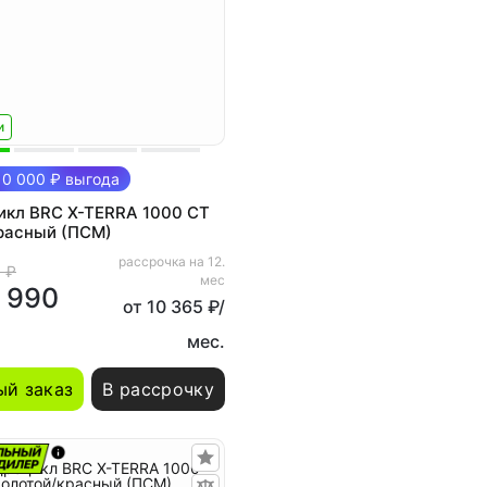
и
0 000 ₽ выгода
икл BRC X-TERRA 1000 CT
расный (ПСМ)
рассрочка на 12.
 ₽
мес
 990
от 10 365 ₽/
мес.
й заказ
В рассрочку