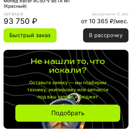
Мопед Racer RC50-V BETA M1
(Красный)
107 813 ₽
рассрочка на 12. мес
93 750 ₽
от 10 365 ₽/мес.
Быстрый заказ
В рассрочку
Не нашли то, что
искали?
Оставьте заявку — мы подберем
технику, экипировку или запчасти
под ваш запрос и бюджет
Подобрать