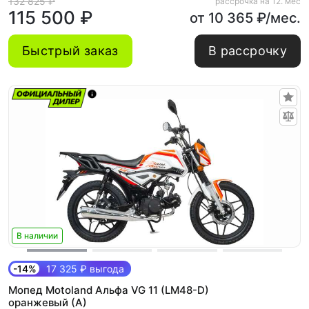
132 825 ₽
рассрочка на 12. мес
115 500 ₽
от 10 365 ₽/мес.
Быстрый заказ
В рассрочку
В наличии
-14%
17 325 ₽ выгода
Мопед Motoland Альфа VG 11 (LM48-D)
оранжевый (A)