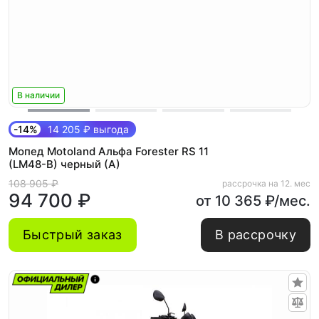
В наличии
-14%
14 205 ₽ выгода
Мопед Motoland Альфа Forester RS 11
(LM48-B) черный (A)
108 905 ₽
рассрочка на 12. мес
94 700 ₽
от 10 365 ₽/мес.
Быстрый заказ
В рассрочку