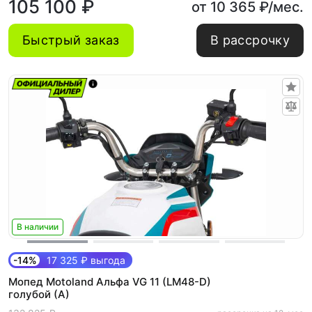
105 100 ₽
от 10 365 ₽/мес.
Быстрый заказ
В рассрочку
В наличии
-14%
17 325 ₽ выгода
Мопед Motoland Альфа VG 11 (LM48-D)
голубой (A)