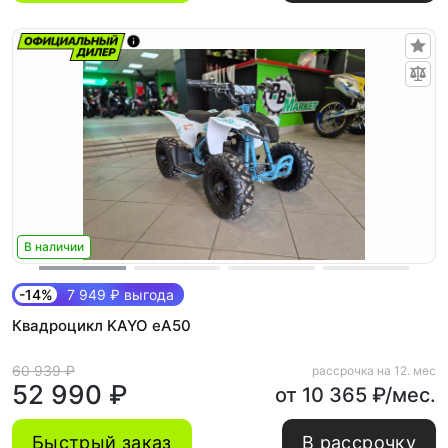
В наличии
-14%
7 949 ₽ выгода
Квадроцикл KAYO еA50
60 939 ₽
рассрочка на 12. мес
52 990 ₽
от 10 365 ₽/мес.
Быстрый заказ
В рассрочку