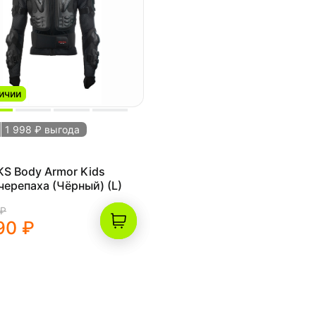
ичии
1 998 ₽ выгода
dy Armor Kids
Моточерепаха (Чёрный) (L)
 ₽
90 ₽