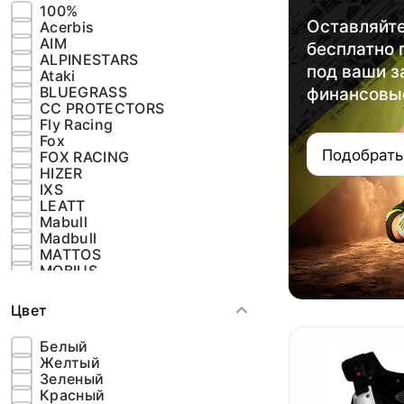
100%
Оставляйте
Acerbis
AIM
бесплатно
ALPINESTARS
под ваши з
Ataki
BLUEGRASS
финансовы
CC PROTECTORS
Fly Racing
Fox
Подобрать
FOX RACING
HIZER
IXS
LEATT
Mabull
Madbull
MATTOS
MOBIUS
MOTEQ
POD
Цвет
Scoyco
SCOYCO
Белый
STARKS
Желтый
Sulaite
Зеленый
Thor
Красный