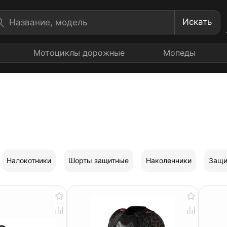
Искать
Мотоциклы дорожные
Мопеды
Налокотники
Шорты защитные
Наколенники
Защи