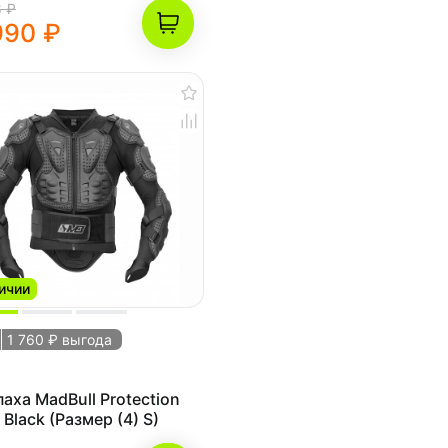
8 ₽
990 ₽
ичии
1 760 ₽ выгода
аха MadBull Protection
e Black (Размер (4) S)