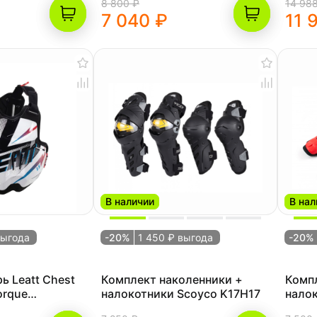
8 800 ₽
14 98
7 040 ₽
11 
В наличии
В нал
выгода
-20%
1 450 ₽ выгода
-20%
ь Leatt Chest
Комплект наколенники +
Комп
orque
налокотники Scoyco K17H17
нало
OS, 2024
красн