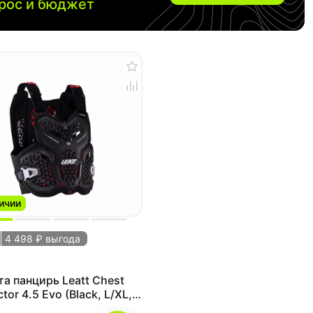
прос и бюджет
ичии
4 498 ₽ выгода
а панцирь Leatt Chest
ctor 4.5 Evo (Black, L/XL,
)