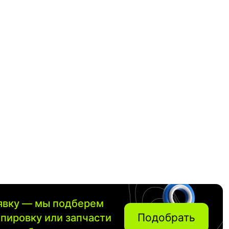
аявку — мы подберем
Подобрать
ипировку или запчасти