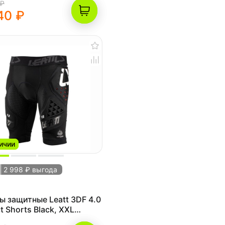
 ₽
40 ₽
ичии
2 998 ₽ выгода
 защитные Leatt 3DF 4.0
t Shorts Black, XXL
000314)