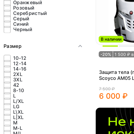
Оранжевый
Розовый
Серебристый
Серый
Синий
Черный
В наличии
Размер
-20%
1 500 ₽ 
10-12
12-14
14-16
Защита тела (
2XL
Scoyco AM05 
3XL
42
7 500 ₽
8-10
6 000 ₽
L
L/XL
LG
L\XL
L|XL
Не 
M
M-L
иск
M/L