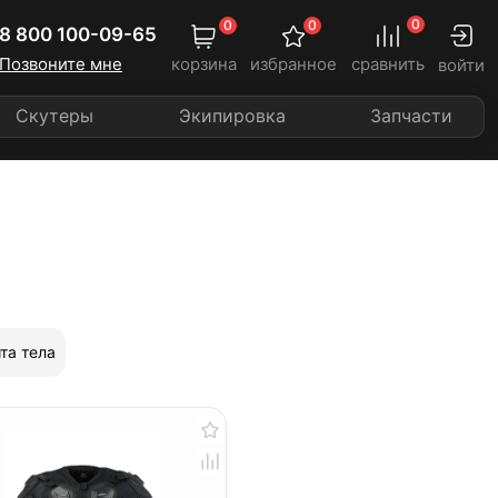
0
0
0
8 800 100-09-65
Позвоните мне
корзина
избранное
сравнить
войти
Скутеры
Экипировка
Запчасти
та тела