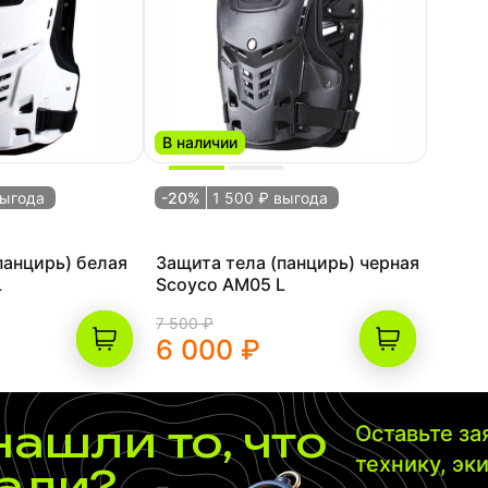
В наличии
выгода
-20%
1 500 ₽ выгода
панцирь) белая
Защита тела (панцирь) черная
L
Scoyco AM05 L
7 500 ₽
6 000 ₽
нашли то, что
Оставьте з
технику, эк
али?