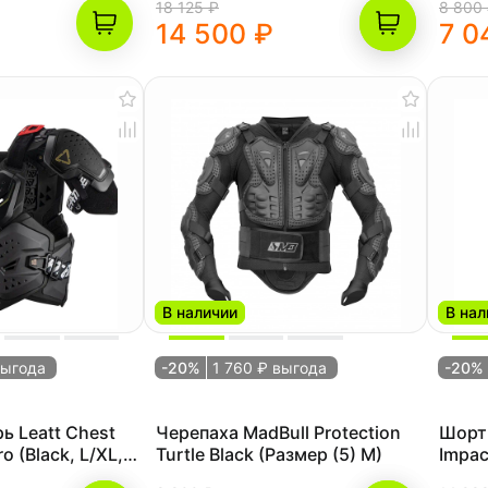
18 125 ₽
8 800
14 500 ₽
7 0
В наличии
В нал
выгода
-20%
1 760 ₽ выгода
-20%
ь Leatt Chest
Черепаха MadBull Protection
Шорты
ro (Black, L/XL,
Turtle Black (Размер (5) M)
Impac
(5019