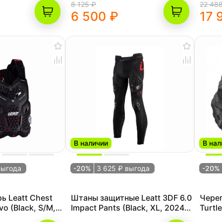
8 125 ₽
22 48
6 500 ₽
17 
В наличии
В нал
выгода
-20%
3 625 ₽ выгода
-20%
ь Leatt Chest
Штаны защитные Leatt 3DF 6.0
Череп
vo (Black, S/M,
Impact Pants (Black, XL, 2024
Turtl
(5019000373))