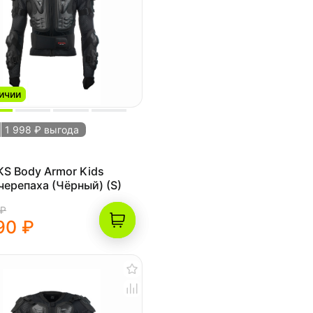
ичии
1 998 ₽ выгода
dy Armor Kids
Моточерепаха (Чёрный) (S)
 ₽
90 ₽