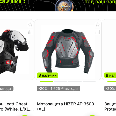
под ваш за
В наличии
В нал
выгода
-20%
1 625 ₽ выгода
-20%
ь Leatt Chest
Мотозащита HIZER AT-3500
Защит
ro (White, L/XL,
(XL)
Prote
221))
2025 