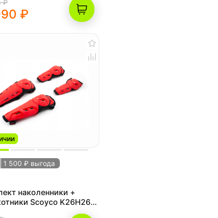
8 ₽
990 ₽
ичии
1 500 ₽ выгода
лект наколенники +
котники Scoyco K26H26
ые S