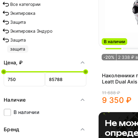
Все категории
Экипировка
Защита
Экипировка Эндуро
Защита
В наличии
защита
-20%
2 338 ₽ 
Цена, ₽
Наколенники 
Leatt Dual Axis
Guard Junior (
11 688 ₽
(5023051100))
9 350 ₽
Наличие
В наличии
Не мож
Бренд
опреде