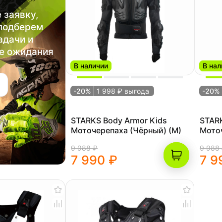
 заявку,
 подберем
адачи и
е ожидания
В наличии
В нал
-20%
1 998 ₽ выгода
-20%
STARKS Body Armor Kids
STARKS Bo
Моточерепаха (Чёрный) (M)
9 988 ₽
9 988
7 990 ₽
7 9