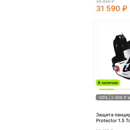
39 488 ₽
31 590 ₽
В наличии
-20%
2 498 ₽ 
Защита панцир
Protector 1.5 T
(Black/White, 