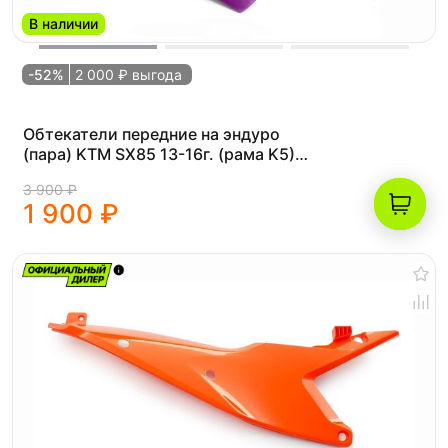
В наличии
-52%
2 000 ₽ выгода
Обтекатели передние на эндуро
(пара) KTM SX85 13-16г. (рама K5)
фиолетовые
3 900 ₽
1 900 ₽