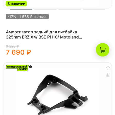
В наличии
-17%
1 538 ₽ выгода
Амортизатор задний для питбайка
325mm BRZ X4/ BSE PH10/ Motoland
CRF125
9 228 ₽
7 690 ₽