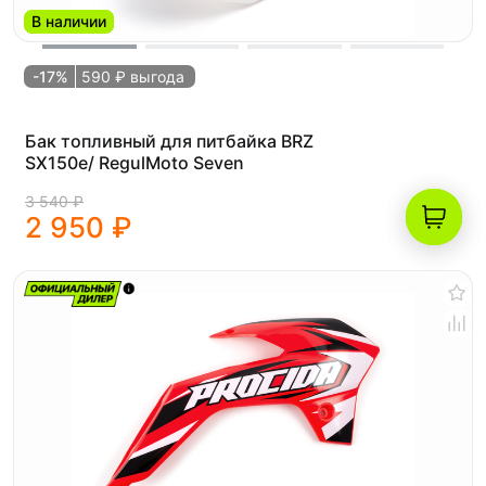
В наличии
-17%
590 ₽ выгода
Бак топливный для питбайка BRZ
SX150e/ RegulMoto Seven
3 540 ₽
2 950 ₽