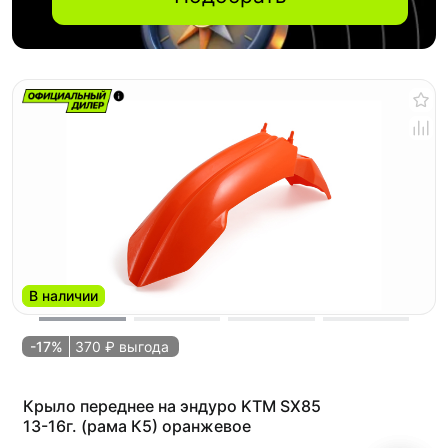
В наличии
-17%
370 ₽ выгода
Крыло переднее на эндуро KTM SX85
13-16г. (рама К5) оранжевое