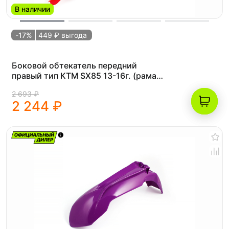
В наличии
-17%
449 ₽ выгода
Боковой обтекатель передний
правый тип KTM SX85 13-16г. (рама
К5) красный
2 693 ₽
2 244 ₽