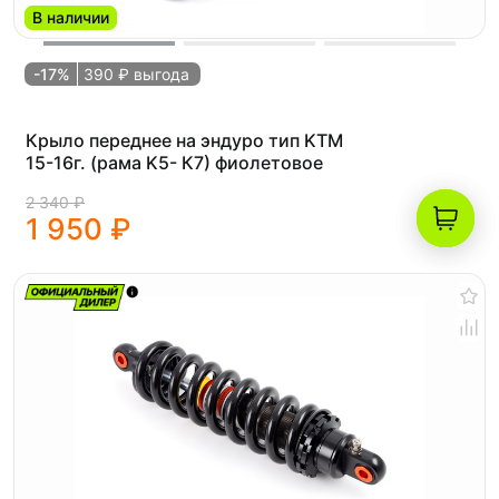
В наличии
-17%
390 ₽ выгода
Крыло переднее на эндуро тип KTM
15-16г. (рама K5- К7) фиолетовое
2 340 ₽
1 950 ₽