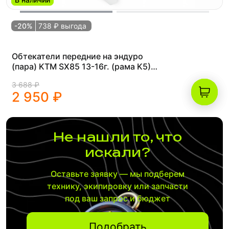
-20%
738 ₽ выгода
Обтекатели передние на эндуро
(пара) KTM SX85 13-16г. (рама K5)
белые
3 688 ₽
2 950 ₽
Не нашли то, что
искали?
Оставьте заявку — мы подберем
технику, экипировку или запчасти
под ваш запрос и бюджет
Подобрать