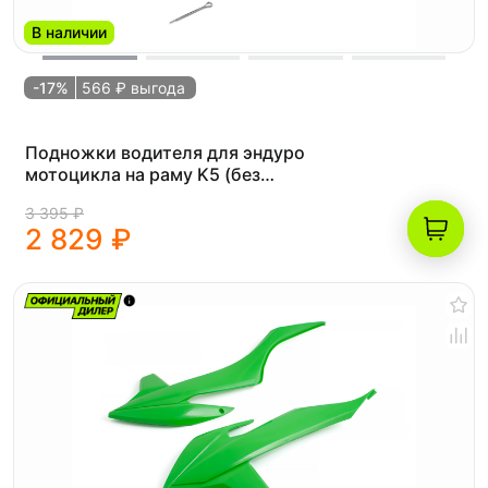
В наличии
-17%
566 ₽ выгода
Подножки водителя для эндуро
мотоцикла на раму K5 (без
креплений)
3 395 ₽
2 829 ₽