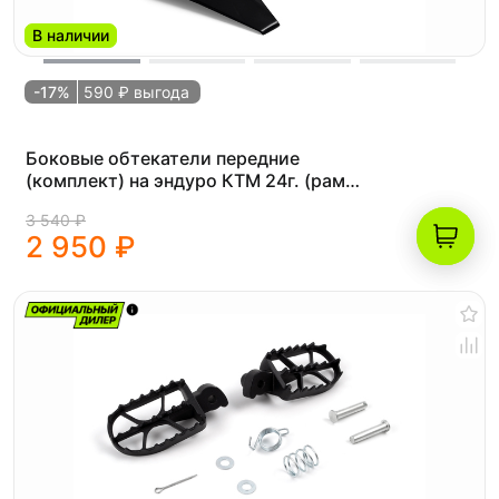
В наличии
-17%
590 ₽ выгода
Боковые обтекатели передние
(комплект) на эндуро КТМ 24г. (рама
К10) чёрные
3 540 ₽
2 950 ₽