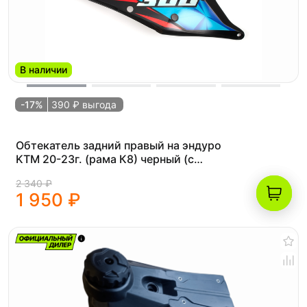
В наличии
-17%
390 ₽ выгода
Обтекатель задний правый на эндуро
KTM 20-23г. (рама К8) черный (с
наклейками)
2 340 ₽
1 950 ₽