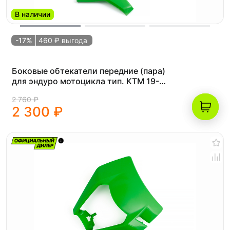
В наличии
-17%
460 ₽ выгода
Боковые обтекатели передние (пара)
для эндуро мотоцикла тип. KTM 19-
23г. (рама K8) зеленые
2 760 ₽
2 300 ₽