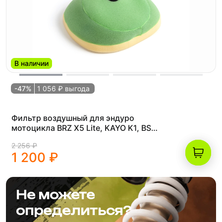
В наличии
-47%
1 056 ₽ выгода
Фильтр воздушный для эндуро
мотоцикла BRZ X5 Lite, KAYO K1, BSE
J1, J2LE Z1 Z2
2 256 ₽
1 200 ₽
Не можете
определиться?