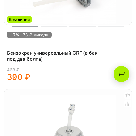
В наличии
-17%
78 ₽ выгода
Бензокран универсальный CRF (в бак
под два болта)
468 ₽
390 ₽