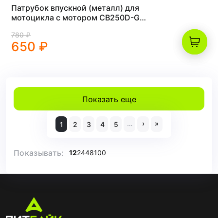
Патрубок впускной (металл) для
мотоцикла с мотором CB250D-G
ZS165FMM, ZS166FMM, ZS169FMM,
780 ₽
ZS172FMM
650 ₽
Показать еще
…
›
»
1
2
3
4
5
Показывать:
12
24
48
100