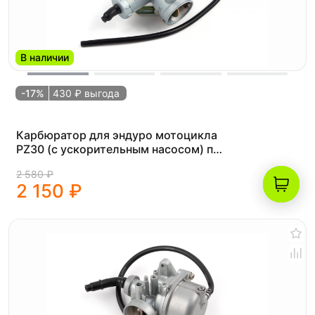
В наличии
-17%
430 ₽ выгода
Карбюратор для эндуро мотоцикла
PZ30 (с ускорительным насосом) под
шпильки CG200 / CB250 (200-
2 580 ₽
250см³)
2 150 ₽