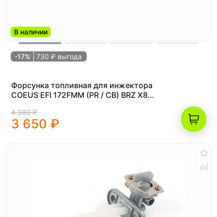
В наличии
-17%
730 ₽ выгода
Форсунка топливная для инжектора
COEUS EFI 172FMM (PR / CB) BRZ X8
PR250 EFI 23 BE / BRZ X8 PR250 EFI 24
4 380 ₽
BE
3 650 ₽