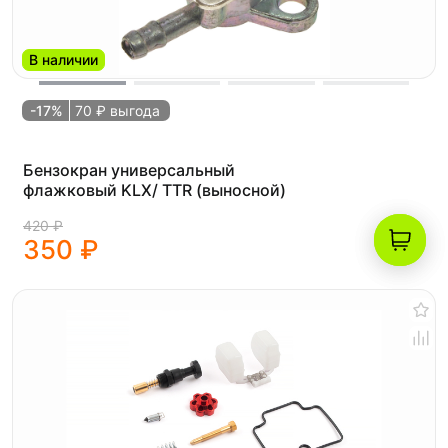
В наличии
-17%
70 ₽ выгода
Бензокран универсальный
флажковый KLX/ TTR (выносной)
420 ₽
350 ₽