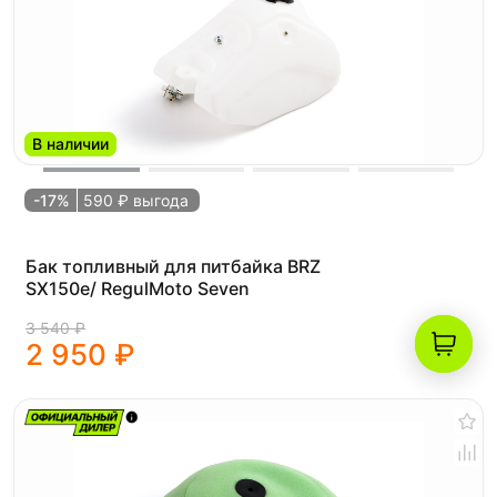
В наличии
-17%
590 ₽ выгода
Бак топливный для питбайка BRZ
SX150e/ RegulMoto Seven
3 540 ₽
2 950 ₽