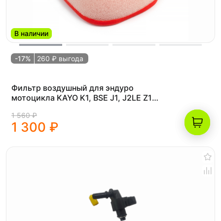
В наличии
-17%
260 ₽ выгода
Фильтр воздушный для эндуро
мотоцикла KAYO K1, BSE J1, J2LE Z1
Z2, BRZ X5
1 560 ₽
1 300 ₽