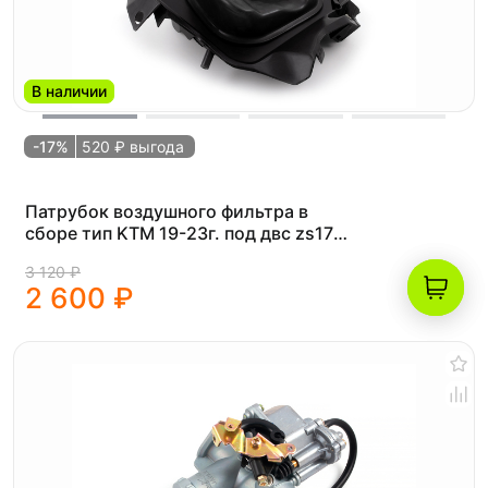
В наличии
-17%
520 ₽ выгода
Патрубок воздушного фильтра в
сборе тип KTM 19-23г. под двс zs172
(рама K8)
3 120 ₽
2 600 ₽