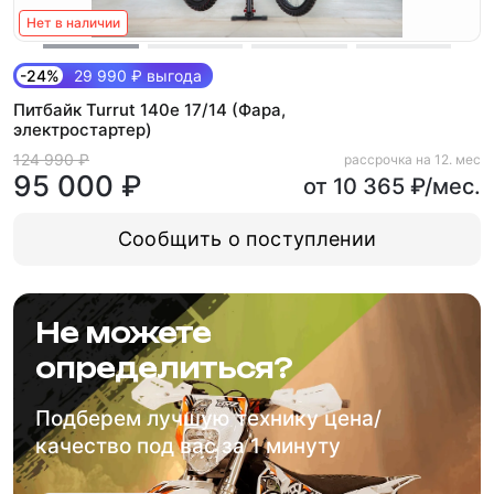
Нет в наличии
-24%
29 990 ₽ выгода
Питбайк Turrut 140e 17/14 (Фара,
электростартер)
124 990 ₽
рассрочка на 12. мес
95 000 ₽
от 10 365 ₽/мес.
Сообщить о поступлении
Не можете
определиться?
Подберем лучшую технику цена/
качество под вас за 1 минуту