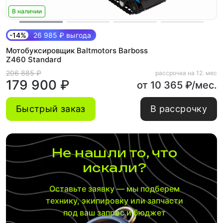
В наличии
-14%
26 985 ₽ выгода
Мотобуксировщик Baltmotors Barboss
Z460 Standard
206 885 ₽
рассрочка на 12. мес
179 900 ₽
от 10 365 ₽/мес.
Быстрый заказ
В рассрочку
Не нашли то, что
искали?
Оставьте заявку — мы подберем
технику, экипировку или запчасти
под ваш запрос и бюджет