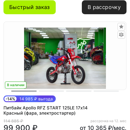
Быстрый заказ
В рассрочку
В наличии
-14%
14 985 ₽ выгода
Питбайк Apollo RFZ START 125LE 17х14
Красный (фара, электростартер)
114 885 ₽
рассрочка на 12. мес
99 900 ₽
от 10 365 ₽/мес.