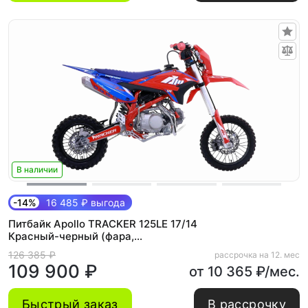
В наличии
-14%
16 485 ₽ выгода
Питбайк Apollo TRACKER 125LE 17/14
Красный-черный (фара,
электростартер)
126 385 ₽
рассрочка на 12. мес
109 900 ₽
от 10 365 ₽/мес.
Быстрый заказ
В рассрочку