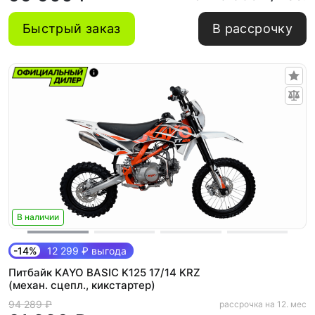
Быстрый заказ
В рассрочку
В наличии
-14%
12 299 ₽ выгода
Питбайк KAYO BASIC K125 17/14 KRZ
(механ. сцепл., кикстартер)
94 289 ₽
рассрочка на 12. мес