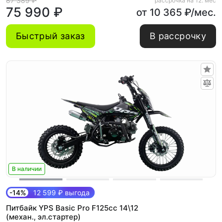
87 389 ₽
рассрочка на 12. мес
75 990 ₽
от 10 365 ₽/мес.
Быстрый заказ
В рассрочку
В наличии
-14%
12 599 ₽ выгода
Питбайк YPS Basic Pro F125cc 14\12
(механ., эл.стартер)