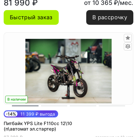
81 990 ₽
от 10 365 ₽/мес.
Быстрый заказ
В рассрочку
В наличии
-14%
11 399 ₽ выгода
Питбайк YPS Lite F110cc 12\10
(п\автомат эл.стартер)