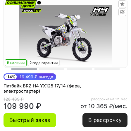
В наличии
2 года гарантии
-14%
16 499 ₽ выгода
Питбайк BRZ H4 YX125 17/14 (фара,
электростартер)
126 489 ₽
рассрочка на 12. мес
109 990 ₽
от 10 365 ₽/мес.
Быстрый заказ
В рассрочку