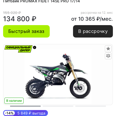
Питбайк PROMAX FIDET 145E PRO 17/14
155 020 ₽
рассрочка на 12. мес
134 800 ₽
от 10 365 ₽/мес.
Быстрый заказ
В рассрочку
В наличии
-14%
5 849 ₽ выгода