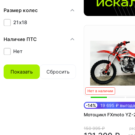
иска
Размер колес
21x18
Наличие ПТС
Нет
Показать
Сбросить
Нет в наличии
-14%
19 695 ₽ выгода
Мотоцикл FXmoto YZ-
150 995 ₽
рас