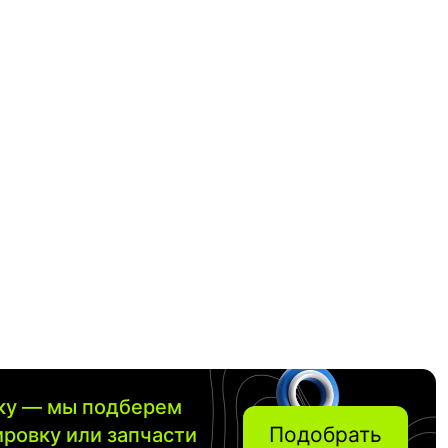
вку — мы подберем
Подобрать
ировку или запчасти