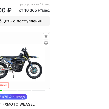
рассрочка на 12. мес
00 ₽
от 10 365 ₽/мес.
бщить о поступлении
личии
 975 ₽ выгода
л FXMOTO WEASEL