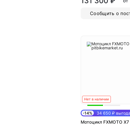
131 300 ₽
от
Сообщить о пос
Нет в наличии
-14%
34 650 ₽ выгод
Мотоцикл FXMOTO Х7