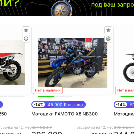
ли?
под ваш запр
Нет в наличии
Нет в на
-14%
45 900 ₽ выгода
-14%
51
250
Мотоцикл FXMOTO X8 NB300
Мотоцик
351 900 ₽
395 658 
срочка на 12. мес
рассрочка на 12. мес