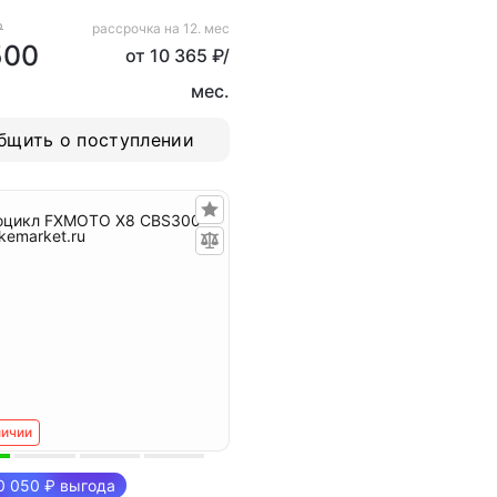
₽
рассрочка на 12. мес
500
от 10 365 ₽/
мес.
бщить о поступлении
личии
 050 ₽ выгода