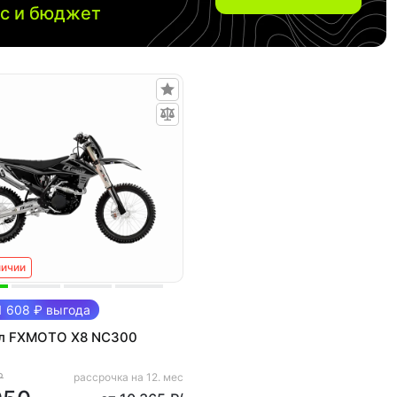
ос и бюджет
личии
 608 ₽ выгода
л FXMOTO X8 NC300
₽
рассрочка на 12. мес