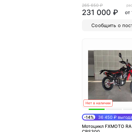
265 650 ₽
рас
231 000 ₽
от
Сообщить о пос
Нет в наличии
-14%
36 450 ₽ выгод
Мотоцикл FXMOTO R
CBS300