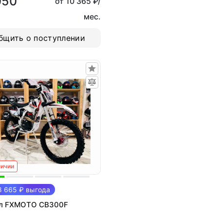
050
от 10 365 ₽/
мес.
бщить о поступлении
личии
 665 ₽ выгода
л FXMOTO CB300F