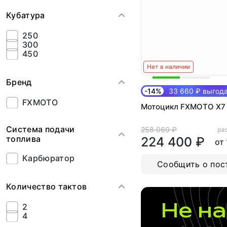
Кубатура
250
300
450
Нет в наличии
Бренд
-14%
33 660 ₽ выгод
FXMOTO
Мотоцикл FXMOTO Х7
Система подачи
258 060 ₽
рас
топлива
224 400 ₽
от
Карбюратор
Сообщить о пос
Количество тактов
Не на
2
4