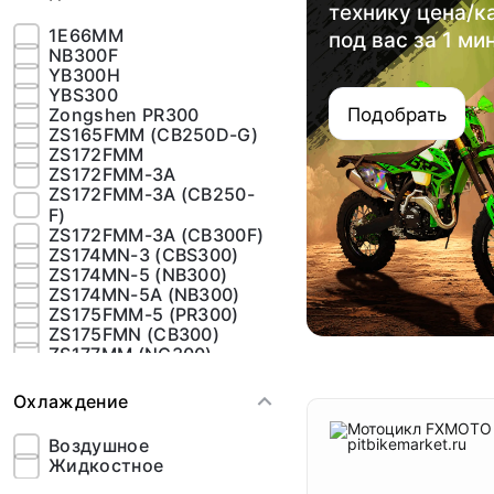
технику цена/к
1E66MM
под вас за 1 ми
NB300F
YB300H
YBS300
Zongshen PR300
Подобрать
ZS165FMM (CB250D-G)
ZS172FMM
ZS172FMM-3A
ZS172FMM-3A (CB250-
F)
ZS172FMM-3A (CB300F)
ZS174MN-3 (CBS300)
ZS174MN-5 (NB300)
ZS174MN-5A (NB300)
ZS175FMM-5 (PR300)
ZS175FMN (CB300)
ZS177MM (NC300)
ZS182MN (NC300s)
ZS194MQ (NC450)
Охлаждение
Воздушное
Жидкостное