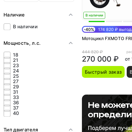
Наличие
В наличии
В наличии
-40%
174 820 ₽ выгод
Мотоцикл FXMOTO FR
Мощность, л.с.
444 820 ₽
рас
18
270 000 ₽
от
21
23
24
Быстрый заказ
25
27
29
31
33
36
Не может
37
40
определи
Подберем луч
Тип двигателя