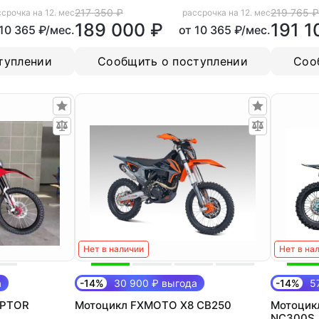
217 350 ₽
219 765 ₽
срочка на 12. мес
рассрочка на 12. мес
189 000 ₽
191 1
 10 365 ₽/мес.
от 10 365 ₽/мес.
туплении
Сообщить о поступлении
Соо
Нет в наличии
Нет в на
а
-14%
30 900 ₽ выгода
-14%
57
APTOR
Мотоцикл FXMOTO X8 CB250
Мотоцик
NC300S