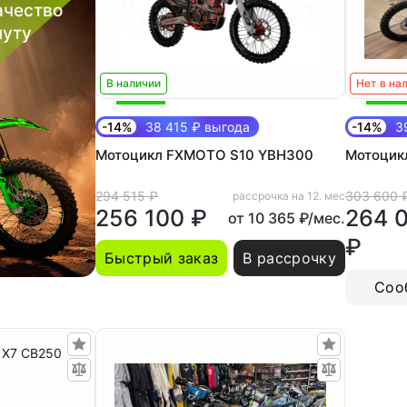
ачество
нуту
В наличии
Нет в на
-14%
38 415 ₽ выгода
-14%
39
Мотоцикл FXMOTO S10 YBH300
Мотоцик
294 515 ₽
303 600 
рассрочка на 12. мес
256 100 ₽
264 
от 10 365 ₽/мес.
₽
Быстрый заказ
В рассрочку
Соо