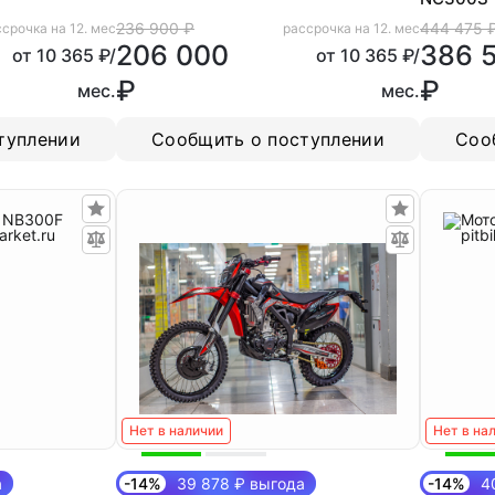
236 900 ₽
444 475 
срочка на 12. мес
рассрочка на 12. мес
206 000
386 
от 10 365 ₽/
от 10 365 ₽/
₽
₽
мес.
мес.
туплении
Сообщить о поступлении
Соо
Нет в наличии
Нет в на
а
-14%
39 878 ₽ выгода
-14%
40