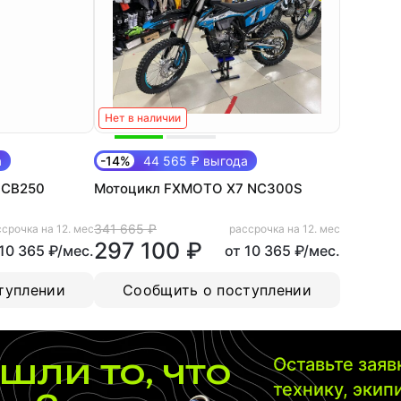
Нет в наличии
а
-14%
44 565 ₽ выгода
 СВ250
Мотоцикл FXMOTO Х7 NC300S
341 665 ₽
срочка на 12. мес
рассрочка на 12. мес
297 100 ₽
 10 365 ₽/мес.
от 10 365 ₽/мес.
туплении
Сообщить о поступлении
шли то, что
Оставьте зая
технику, экип