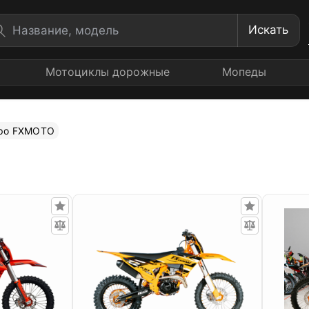
Искать
Мотоциклы дорожные
Мопеды
ро FXMOTO