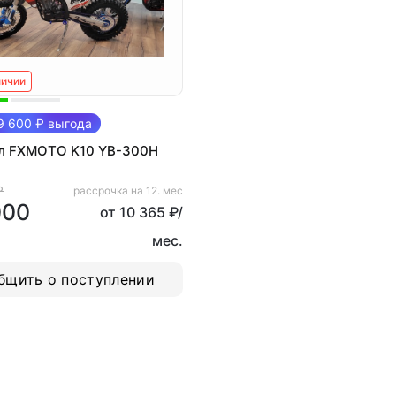
личии
 600 ₽ выгода
л FXMOTO K10 YB-300H
₽
рассрочка на 12. мес
000
от 10 365 ₽/
мес.
бщить о поступлении