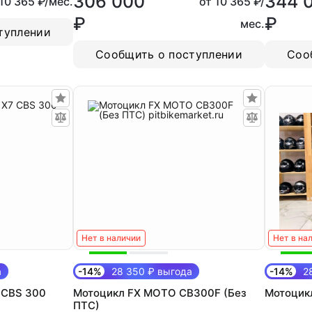
306 000
344 
 10 365 ₽/мес.
от 10 365 ₽/
₽
₽
мес.
туплении
Сообщить о поступлении
Соо
Нет в наличии
Нет в на
а
-14%
28 350 ₽ выгода
-14%
28
 CBS 300
Мотоцикл FX MOTO CB300F (Без
Мотоцик
ПТС)