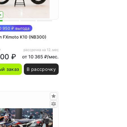
и
 950 ₽ выгода
л FXmoto K10 (NB300)
₽
рассрочка на 12. мес
000 ₽
от 10 365 ₽/мес.
й заказ
В рассрочку