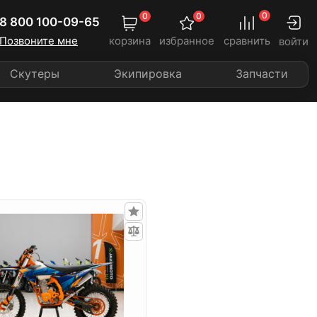
0
0
0
8 800 100-09-65
Позвоните мне
корзина
избранное
сравнить
войти
Скутеры
Экипировка
Запчасти