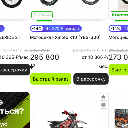
В наличии
В наличи
а
-14%
44 370 ₽ выгода
-14%
40
EERIDE 2T
Мотоцикл FXmoto K10 (YBS-300)
Мотоцик
340 170 ₽
313 950 
срочка на 12. мес
рассрочка на 12. мес
295 800
273 
 10 365 ₽/мес.
от 10 365 ₽/
₽
мес.
В рассрочку
Быстры
Быстрый заказ
В рассрочку
е
ться?
шую