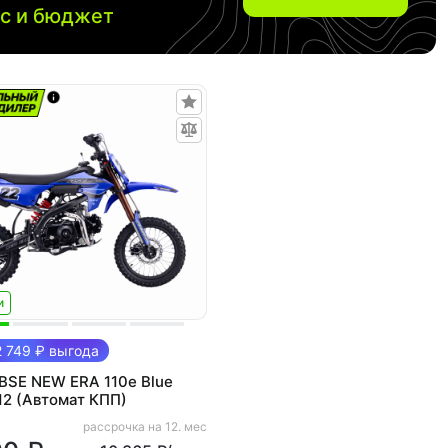
ос и бюджет
и
 749 ₽ выгода
BSE NEW ERA 110e Blue
12 (Автомат КПП)
рассрочка на 12. мес