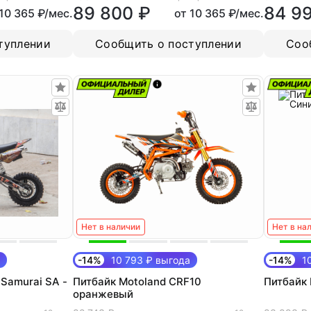
89 800 ₽
84 9
 10 365 ₽/мес.
от 10 365 ₽/мес.
туплении
Сообщить о поступлении
Соо
Нет в наличии
Нет в на
-14%
10 793 ₽ выгода
-14%
10
Samurai SA -
Питбайк Motoland CRF10
Питбайк 
оранжевый