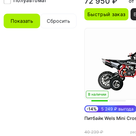
72 950 ₽
Полуавтомат
от
Быстрый заказ
Показать
Сбросить
В наличии
-14%
5 249 ₽ выгода
Питбайк Wels Mini Cro
40 239 ₽
рас