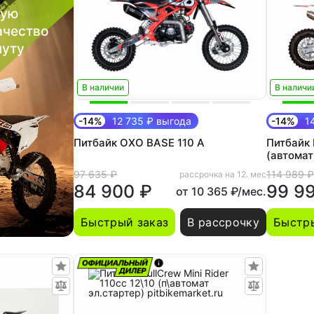
шую
ачество
нуту
В наличии
В наличи
-14%
12 735 ₽ выгода
-14%
14
Питбайк OXO BASE 110 A
Питбайк 
(автомат
97 635 ₽
114 989 ₽
рассрочка на 12. мес
84 900 ₽
99 9
от 10 365 ₽/мес.
Быстрый заказ
В рассрочку
Быстры