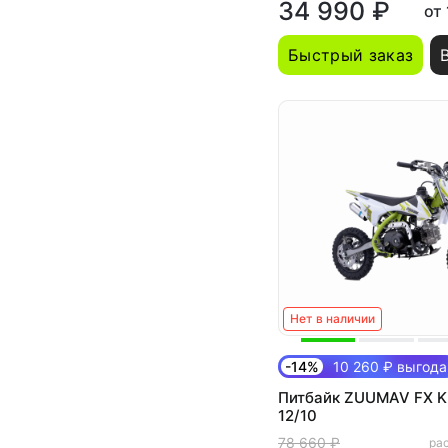
34 990 ₽
от
Быстрый заказ
Нет в наличии
-14%
10 260 ₽ выгода
Питбайк ZUUMAV FX K 
12/10
78 660 ₽
рас