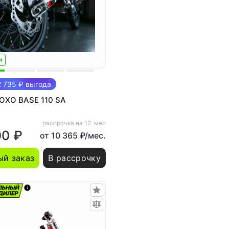
и
 735 ₽ выгода
 OXO BASE 110 SA
рассрочка на 12. мес
00 ₽
от 10 365 ₽/мес.
й заказ
В рассрочку