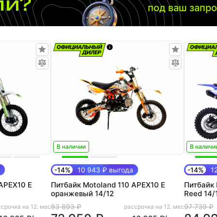
ли?
под ваш запр
В наличии
В наличи
-14%
10 943 ₽ выгода
-14%
12
 APEX10 E
Питбайк Motoland 110 APEX10 E
Питбайк 
оранжевый 14/12
Reed 14/
83 893 ₽
97 739 ₽
срочка на 12. мес
рассрочка на 12. мес