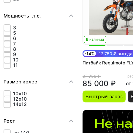
Мощность, л.с.
3
5
6
В наличии
7
8
-14%
12 750 ₽ выгода
9
10
Питбайк Regulmoto FLY
11
97 750 ₽
рас
Размер колес
85 000 ₽
от
10x10
Быстрый заказ
12x10
14х12
Не на
Рост
до 140