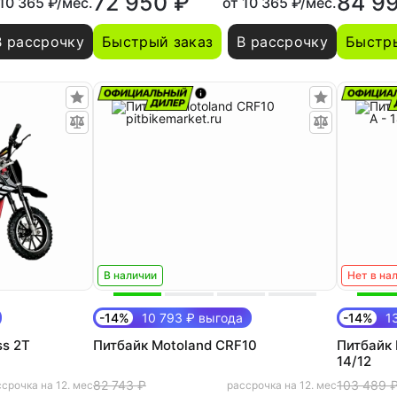
72 950 ₽
84 9
 10 365 ₽/мес.
от 10 365 ₽/мес.
В рассрочку
Быстрый заказ
В рассрочку
Быстры
В наличии
Нет в на
-14%
10 793 ₽ выгода
-14%
13
ss 2T
Питбайк Motoland CRF10
Питбайк 
14/12
82 743 ₽
103 489 
срочка на 12. мес
рассрочка на 12. мес