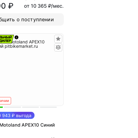
90 ₽
от 10 365 ₽/мес.
бщить о поступлении
личии
 943 ₽ выгода
Motoland APEX10 Синий