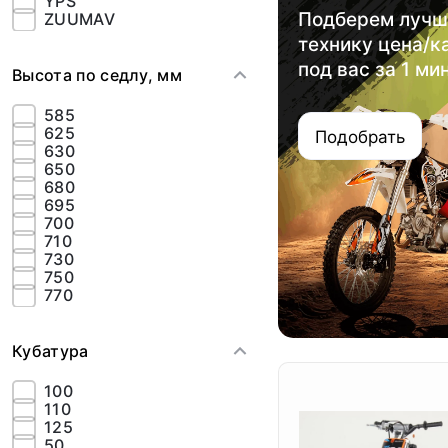
YPS
Подберем луч
ZUUMAV
технику цена/к
под вас за 1 ми
Высота по седлу, мм
585
625
Подобрать
630
650
680
695
700
710
730
750
770
Кубатура
100
110
125
50