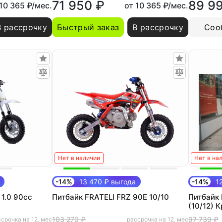
71 950 ₽
89 9
 10 365 ₽/мес.
от 10 365 ₽/мес.
В рассрочку
Быстрый заказ
В рассрочку
Соо
Нет в наличии
Нет в на
-14%
13 470 ₽ выгода
-14%
12
1.0 90cc
Питбайк FRATELI FRZ 90E 10/10
Питбайк 
(10/12) 
103 270 ₽
97 739 ₽
срочка на 12. мес
рассрочка на 12. мес