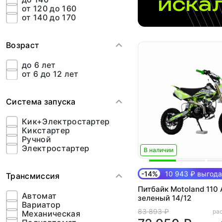
иска
от 120 до 160
от 140 до 170
Возраст
до 6 лет
от 6 до 12 лет
Система запуска
Кик+Электростартер
Кикстартер
Ручной
Электростартер
В наличии
-14%
10 943 ₽ выгода
Трансмиссия
Питбайк Motoland 110
Автомат
зеленый 14/12
Вариатор
83 893 ₽
рас
Механическая