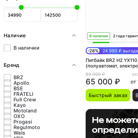
Наличие
В наличии
2 года гаран
В наличии
-28%
24 990 ₽ выгод
Питбайк BRZ H2 YX110
Бренд
(полуавтомат, электр
89 990 ₽
рас
BRZ
65 000 ₽
от
Apollo
BSE
FRATELI
Быстрый заказ
Full Crew
Kayo
Motoland
OXO
Не может
Progasi
Regulmoto
определи
Wels