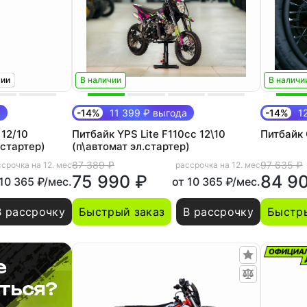
тии
В наличии
В наличи
а
-14%
11 399 ₽ выгода
-14%
12
 12/10
Питбайк YPS Lite F110cc 12\10
Питбайк
остартер)
(п\автомат эл.стартер)
87 389 ₽
97 635 ₽
срочка на 12. мес
рассрочка на 12. мес
75 990 ₽
84 9
 10 365 ₽/мес.
от 10 365 ₽/мес.
В рассрочку
Быстрый заказ
В рассрочку
Быстры
е
ться?