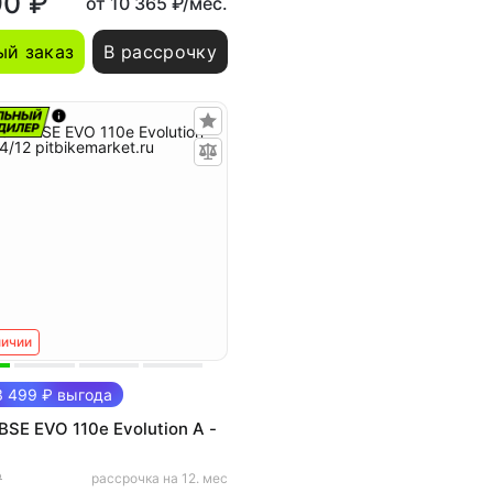
90 ₽
от 10 365 ₽/мес.
й заказ
В рассрочку
личии
 499 ₽ выгода
BSE EVO 110e Evolution A -
₽
рассрочка на 12. мес