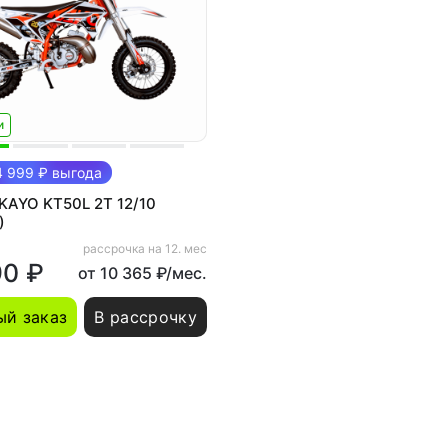
и
 999 ₽ выгода
KAYO KT50L 2T 12/10
)
рассрочка на 12. мес
90 ₽
от 10 365 ₽/мес.
й заказ
В рассрочку