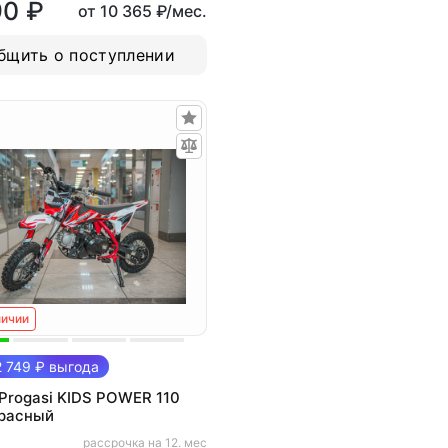
90 ₽
от 10 365 ₽/мес.
бщить о поступлении
личии
 749 ₽ выгода
Progasi KIDS POWER 110
Красный
рассрочка на 12. мес