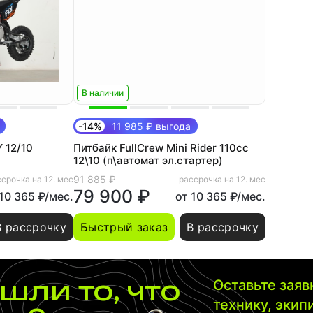
В наличии
-14%
11 985 ₽ выгода
 12/10
Питбайк FullCrew Mini Rider 110сс
12\10 (п\автомат эл.стартер)
91 885 ₽
срочка на 12. мес
рассрочка на 12. мес
79 900 ₽
 10 365 ₽/мес.
от 10 365 ₽/мес.
В рассрочку
Быстрый заказ
В рассрочку
шли то, что
Оставьте зая
технику, экип