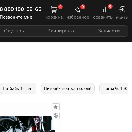
0
0
0
8 800 100-09-65
Позвоните мне
корзина
избранное
сравнить
войти
Скутеры
Экипировка
Запчасти
Питбайк 14 лет
Питбайк подростковый
Питбайк 150 к