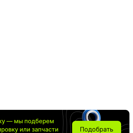
вку — мы подберем
Подобрать
ировку или запчасти