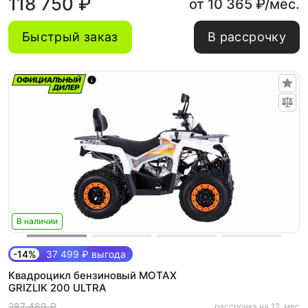
118 750 ₽
от 10 365 ₽/мес.
Быстрый заказ
В рассрочку
В наличии
-14%
37 499 ₽ выгода
Квадроцикл бензиновый MOTAX
GRIZLIK 200 ULTRA
287 489 ₽
рассрочка на 12. мес