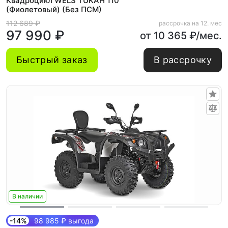
Квадроцикл WELS TUKAH 110
(Фиолетовый) (Без ПСМ)
112 689 ₽
рассрочка на 12. мес
97 990 ₽
от 10 365 ₽/мес.
Быстрый заказ
В рассрочку
В наличии
-14%
98 985 ₽ выгода