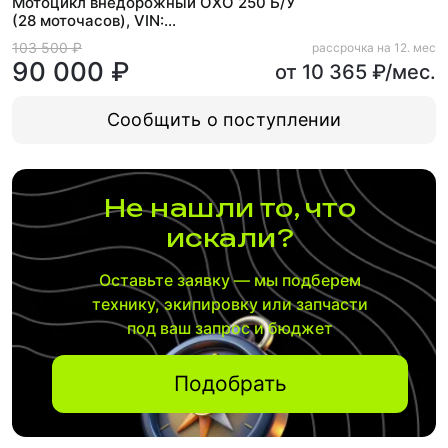
Мотоцикл внедорожный OXO 250 Б/У
(28 моточасов), VIN:
L6XYCNLA5S3001917
103 500 ₽
рассрочка на 12. мес
90 000 ₽
от 10 365 ₽/мес.
Сообщить о поступлении
Не нашли то, что
искали?
Оставьте заявку — мы подберем
технику, экипировку или запчасти
под ваш запрос и бюджет
Подобрать