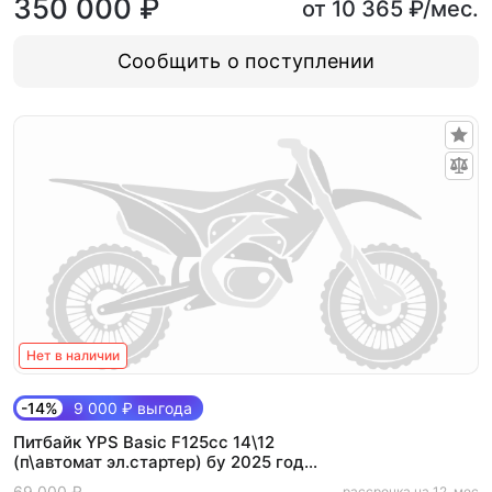
350 000 ₽
от 10 365 ₽/мес.
Сообщить о поступлении
Нет в наличии
-14%
9 000 ₽ выгода
Питбайк YPS Basic F125cc 14\12
(п\автомат эл.стартер) бу 2025 год
пробег 23 мч
69 000 ₽
рассрочка на 12. мес