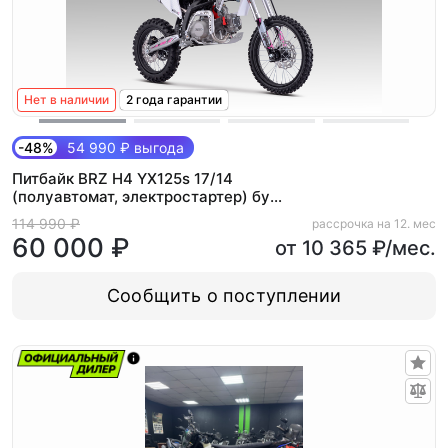
Нет в наличии
2 года гарантии
-48%
54 990 ₽ выгода
Питбайк BRZ H4 YX125s 17/14
(полуавтомат, электростартер) бу
пробег 65 моточасов
114 990 ₽
рассрочка на 12. мес
60 000 ₽
от 10 365 ₽/мес.
Сообщить о поступлении