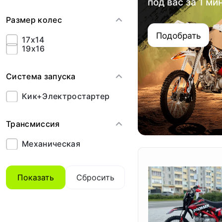
под вас за 1 ми
Размер колес
Подобрать
17x14
19x16
Система запуска
Кик+Электростартер
Трансмиссия
Механическая
Показать
Сбросить