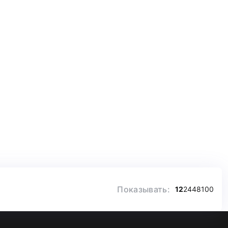
Показывать:
12
24
48
100