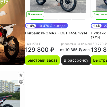
нуту
В наличии
В наличи
-14%
19 470 ₽ выгода
-14%
20
Питбайк PROMAX FIDET 145E 17/14
Питбайк
17/14
149 270 ₽
160 770 ₽
рассрочка на 12. мес
129 800 ₽
139 
от 10 365 ₽/мес.
Быстрый заказ
В рассрочку
Быстры