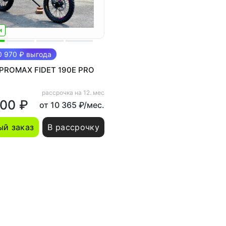
и
 970 ₽ выгода
 PROMAX FIDET 190E PRO
рассрочка на 12. мес
800 ₽
от 10 365 ₽/мес.
й заказ
В рассрочку