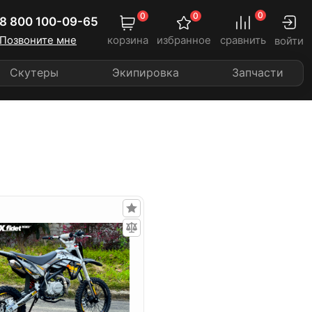
0
0
0
8 800 100-09-65
Позвоните мне
корзина
избранное
сравнить
войти
Скутеры
Экипировка
Запчасти