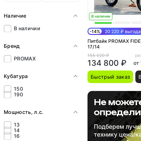
Наличие
В наличии
В наличии
-14%
20 220 ₽ выгода
Питбайк PROMAX FIDE
Бренд
17/14
155 020 ₽
рас
PROMAX
134 800 ₽
от
Кубатура
Быстрый заказ
150
190
Не может
определи
Мощность, л.с.
13
Подберем луч
14
технику цена/к
16