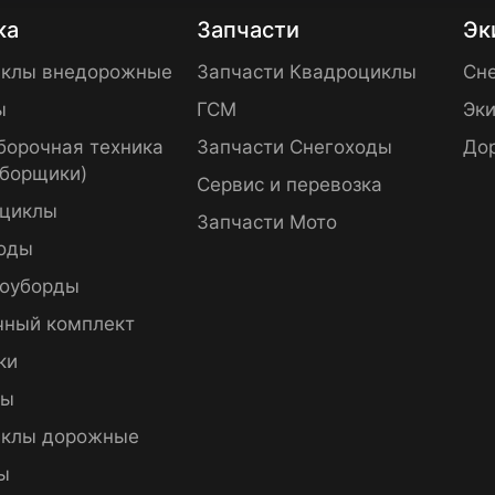
ка
Запчасти
Эк
клы внедорожные
Запчасти Квадроциклы
Сне
ы
ГСМ
Эки
борочная техника
Запчасти Снегоходы
До
уборщики)
Сервис и перевозка
циклы
Запчасти Мото
оды
оуборды
чный комплект
ки
пы
клы дорожные
ы