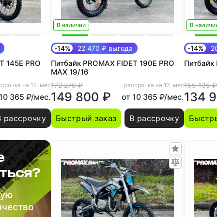
В наличии
В наличи
-14%
22 470 ₽ выгода
-14%
20
T 145E PRO
Питбайк PROMAX FIDET 190E PRO
Питбайк 
MAX 19/16
172 270 ₽
155 135 ₽
срочка на 12. мес
рассрочка на 12. мес
149 800 ₽
134 
 10 365 ₽/мес.
от 10 365 ₽/мес.
В рассрочку
Быстрый заказ
В рассрочку
Быстры
е
ться?
шую
ачество