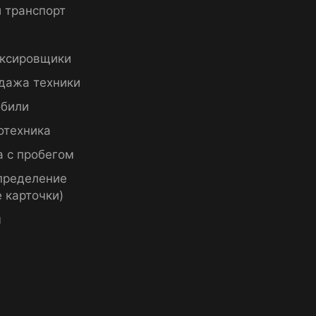
 транспорт
ксировщики
дажа техники
били
отехника
а с пробегом
пределение
 карточки)
ы