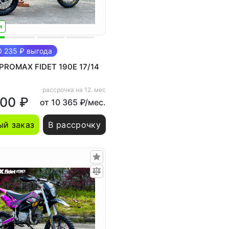
и
 235 ₽ выгода
PROMAX FIDET 190E 17/14
рассрочка на 12. мес
900 ₽
от 10 365 ₽/мес.
й заказ
В рассрочку