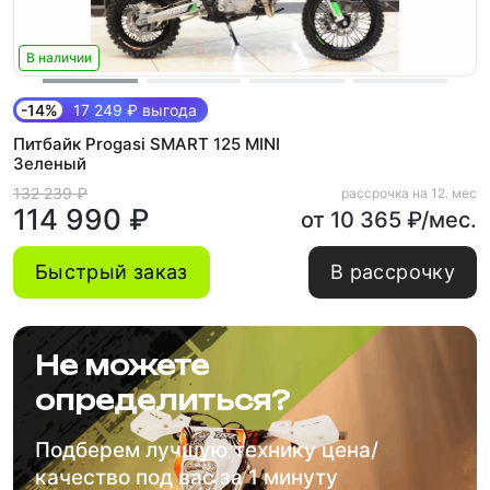
В наличии
-14%
17 249 ₽ выгода
Питбайк Progasi SMART 125 MINI
Зеленый
132 239 ₽
рассрочка на 12. мес
114 990 ₽
от 10 365 ₽/мес.
Быстрый заказ
В рассрочку
Не можете
определиться?
Подберем лучшую технику цена/
качество под вас за 1 минуту