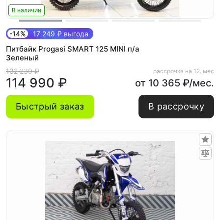
В наличии
-14%
17 249 ₽ выгода
Питбайк Progasi SMART 125 MINI п/а
Зеленый
132 239 ₽
рассрочка на 12. мес
114 990 ₽
от 10 365 ₽/мес.
Быстрый заказ
В рассрочку