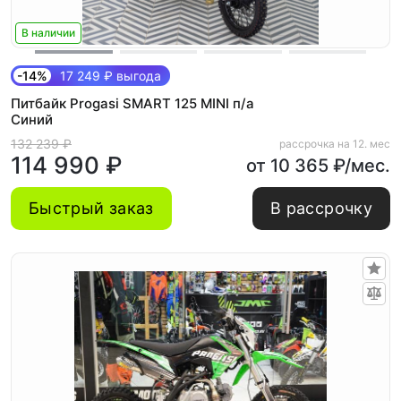
В наличии
-14%
17 249 ₽ выгода
Питбайк Progasi SMART 125 MINI п/а
Синий
132 239 ₽
рассрочка на 12. мес
114 990 ₽
от 10 365 ₽/мес.
Быстрый заказ
В рассрочку