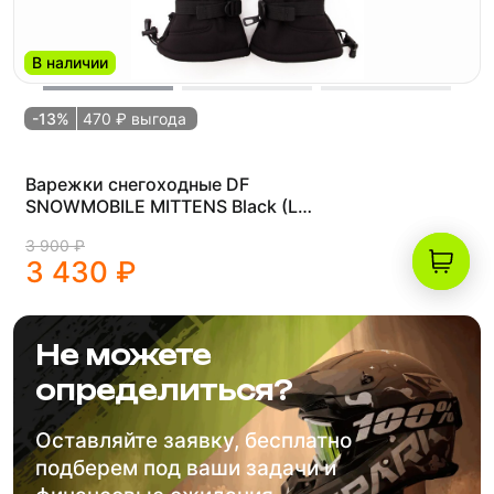
В наличии
-13%
470 ₽ выгода
Варежки снегоходные DF
SNOWMOBILE MITTENS Black (L
(20.5))
3 900 ₽
3 430 ₽
Не можете
определиться?
Оставляйте заявку, бесплатно
подберем под ваши задачи и