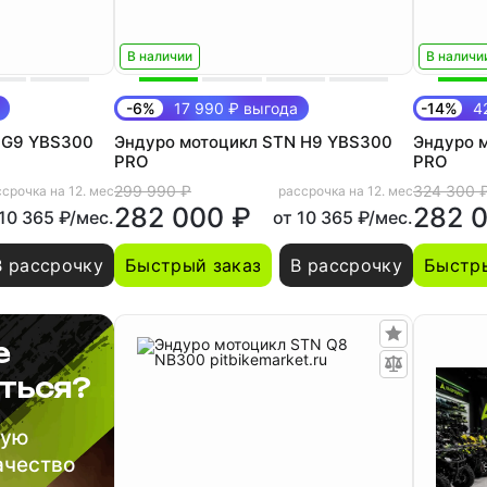
В наличии
В наличи
-6%
17 990 ₽ выгода
-14%
42
 G9 YBS300
Эндуро мотоцикл STN H9 YBS300
Эндуро 
PRO
PRO
299 990 ₽
324 300 
срочка на 12. мес
рассрочка на 12. мес
282 000 ₽
282 
 10 365 ₽/мес.
от 10 365 ₽/мес.
В рассрочку
Быстрый заказ
В рассрочку
Быстры
е
ться?
шую
ачество