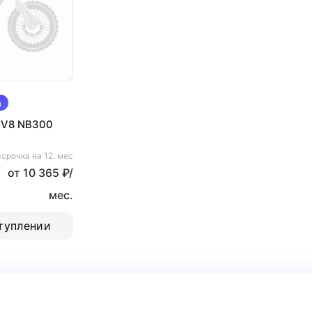
а
 V8 NB300
срочка на 12. мес
от 10 365 ₽/
мес.
туплении