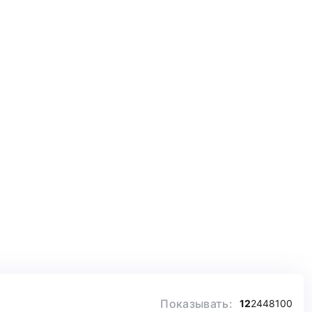
Показывать:
12
24
48
100