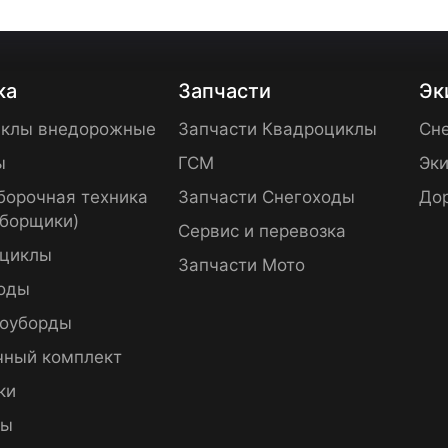
ка
Запчасти
Эк
клы внедорожные
Запчасти Квадроциклы
Сне
ы
ГСМ
Эки
борочная техника
Запчасти Снегоходы
До
уборщики)
Сервис и перевозка
циклы
Запчасти Мото
оды
оуборды
чный комплект
ки
пы