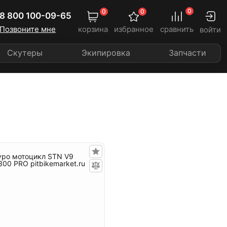
0
0
0
8 800 100-09-65
Позвоните мне
корзина
избранное
сравнить
войти
Скутеры
Экипировка
Запчасти