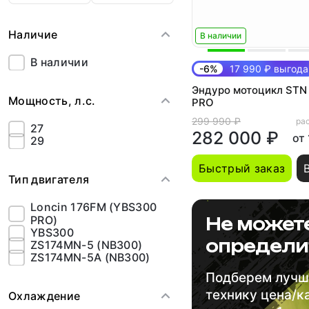
Наличие
В наличии
В наличии
-6%
17 990 ₽ выгода
Эндуро мотоцикл STN
Мощность, л.с.
PRO
299 990 ₽
рас
27
282 000 ₽
от
29
Быстрый заказ
Тип двигателя
Loncin 176FM (YBS300
PRO)
Не может
YBS300
определи
ZS174MN-5 (NB300)
ZS174MN-5A (NB300)
Подберем луч
технику цена/к
Охлаждение