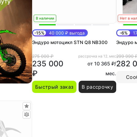
нуту
В наличии
Нет в на
-15%
40 000 ₽ выгода
-6%
17
Эндуро мотоцикл STN Q8 NB300
Эндуро 
275 000 ₽
299 990 
рассрочка на 12. мес
235 000
282 
от 10 365 ₽/
₽
мес.
Соо
Быстрый заказ
В рассрочку