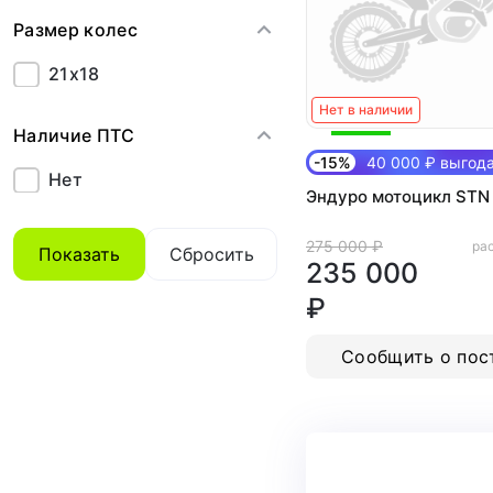
Размер колес
21x18
Нет в наличии
Наличие ПТС
-15%
40 000 ₽ выгод
Нет
Эндуро мотоцикл STN
275 000 ₽
рас
Показать
Сбросить
235 000
₽
Сообщить о пос