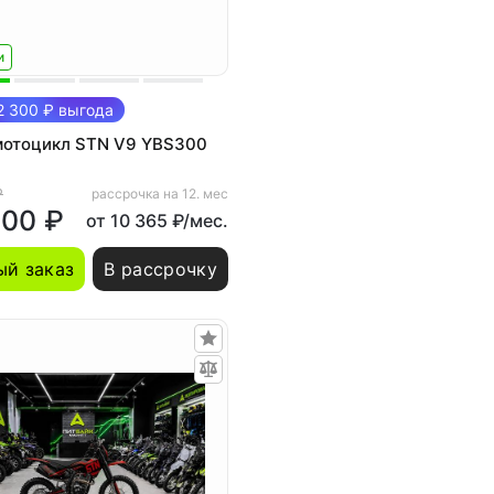
и
 300 ₽ выгода
мотоцикл STN V9 YBS300
₽
рассрочка на 12. мес
000 ₽
от 10 365 ₽/мес.
й заказ
В рассрочку