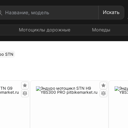
Искать
Мотоциклы дорожные
Мопеды
ро STN