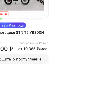
личии
 990 ₽ выгода
мотоцикл STN T5 YB300H
₽
рассрочка на 12. мес
000 ₽
от 10 365 ₽/мес.
бщить о поступлении