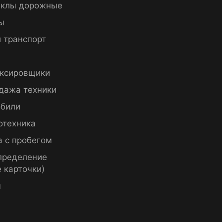
клы дорожные
ы
 транспорт
ксировщики
дажа техники
били
отехника
а с пробегом
пределение
 карточки)
ы