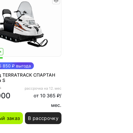
и
 850 ₽ выгода
д TERRATRACK СПАРТАН
а S
₽
рассрочка на 12. мес
000
от 10 365 ₽/
мес.
й заказ
В рассрочку