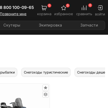
0
0
0
8 800 100-09-65
Позвоните мне
корзина
избранное
сравнить
войти
Скутеры
Экипировка
Запчасти
 рыбалки
Снегоходы туристические
Снегоходы дешев