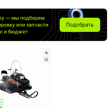
вку — мы подберем
Подобрать
ировку или запчасти
ос и бюджет
и