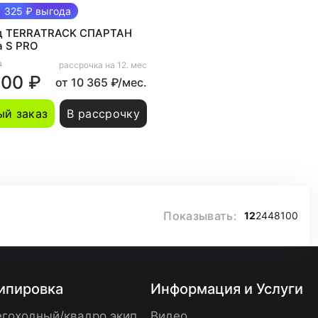
 325 ₽ выгода
д TERRATRACK СПАРТАН
а S PRO
₽
рассрочка на 12. мес
500 ₽
от 10 365 ₽/мес.
й заказ
В рассрочку
Показывать:
12
24
48
100
ипировка
Информация и Услуги
гоходный/квадро экип
Видео