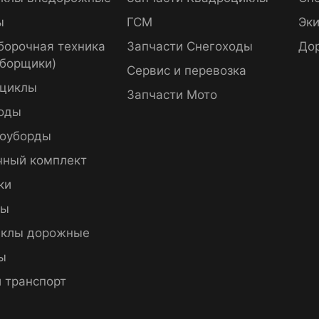
ы
ГСМ
Эки
борочная техника
Запчасти Снегоходы
До
уборщики)
Сервис и перевозка
циклы
Запчасти Мото
оды
оуборды
чный комплект
ки
пы
клы дорожные
ы
 транспорт