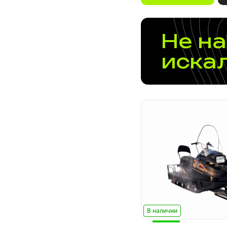
Не на
иска
В наличии