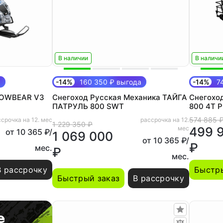
В наличии
В наличи
а
-14%
160 350 ₽ выгода
-14%
74
NOWBEAR V3
Снегоход Русская Механика ТАЙГА
Снегохо
ПАТРУЛЬ 800 SWT
800 4T 
574 885 
срочка на 12. мес
рассрочка на 12.
1 229 350 ₽
мес
499 
от 10 365 ₽/
1 069 000
от 10 365 ₽/
₽
мес.
₽
мес.
В рассрочку
Быстры
Быстрый заказ
В рассрочку
е