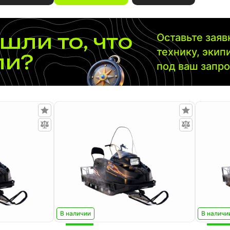
шли то, что
Оставьте зая
технику, экип
ли?
под ваш запр
В наличии
В наличи