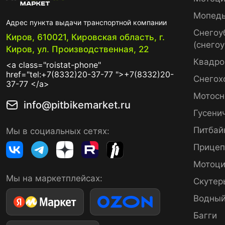
Мопед
Адрес пункта выдачи транспортной компании
Снегоу
Киров, 610021, Кировская область, г.
(снего
Киров, ул. Производственная, 22
Квадро
<a class="roistat-phone"
href="tel:+7(8332)20-37-77 ">+7(8332)20-
Снегох
37-77 </a>
Мотосн
info@pitbikemarket.ru
Гусени
Питбай
Мы в социальных сетях:
Прице
Мотоци
Мы на маркетплейсах:
Скутер
Водный
Багги