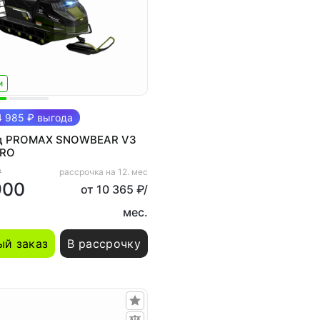
и
 985 ₽ выгода
д PROMAX SNOWBEAR V3
PRO
₽
рассрочка на 12. мес
900
от 10 365 ₽/
мес.
й заказ
В рассрочку