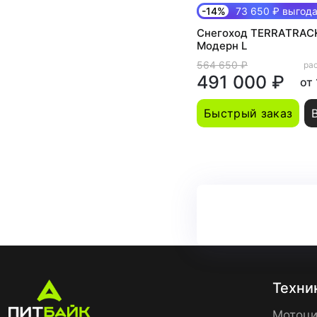
-14%
73 650 ₽ выгод
Снегоход TERRATRAC
Модерн L
564 650 ₽
рас
491 000 ₽
от
Быстрый заказ
Техни
Мотоци