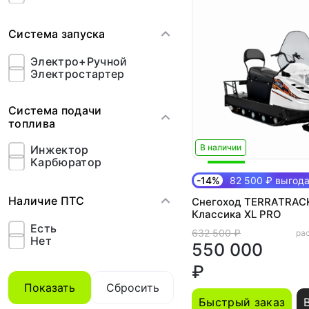
Система запуска
Электро+Ручной
Электростартер
Система подачи
топлива
В наличии
Инжектор
Карбюратор
-14%
82 500 ₽ выгод
Наличие ПТС
Снегоход TERRATRAC
Классика XL PRO
Есть
632 500 ₽
рас
Нет
550 000
₽
Показать
Сбросить
Быстрый заказ