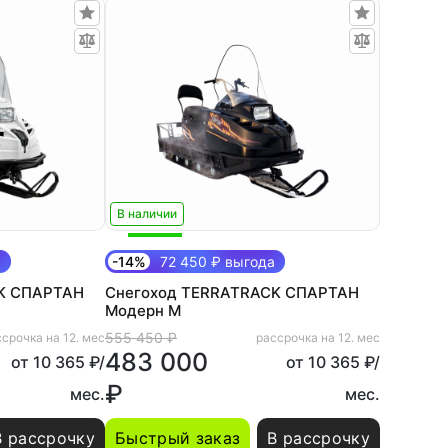
В наличии
а
-14%
72 450 ₽ выгода
K СПАРТАН
Снегоход TERRATRACK СПАРТАН
Модерн M
555 450 ₽
срочка на 12. мес
рассрочка на 12. мес
483 000
от 10 365 ₽/
от 10 365 ₽/
₽
мес.
мес.
В рассрочку
Быстрый заказ
В рассрочку