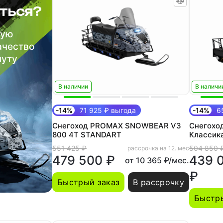
ться?
шую
ачество
нуту
В наличии
В наличи
-14%
71 925 ₽ выгода
-14%
65
Снегоход PROMAX SNOWBEAR V3
Снегохо
800 4T STANDART
Классик
551 425 ₽
504 850 
рассрочка на 12. мес
479 500 ₽
439 
от 10 365 ₽/мес.
₽
Быстрый заказ
В рассрочку
Быстры