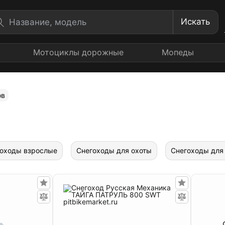
Искать
Мотоциклы дорожные
Мопеды
ов
оходы взрослые
Снегоходы для охоты
Снегоходы для