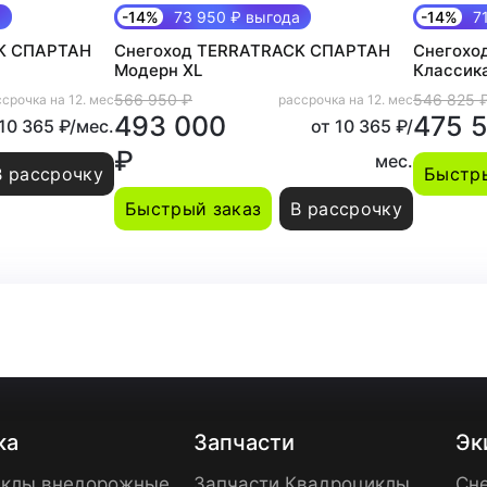
а
-14%
73 950 ₽ выгода
-14%
71
K СПАРТАН
Снегоход TERRATRACK СПАРТАН
Снегохо
Модерн XL
Классик
566 950 ₽
546 825 
срочка на 12. мес
рассрочка на 12. мес
493 000
475 
 10 365 ₽/мес.
от 10 365 ₽/
₽
мес.
В рассрочку
Быстры
Быстрый заказ
В рассрочку
ка
Запчасти
Эк
клы внедорожные
Запчасти Квадроциклы
Сне