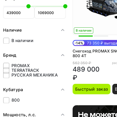
Наличие
В наличии
В наличии
-14%
73 350 ₽ выгод
Снегоход PROMAX S
Бренд
800 4T
562 350 ₽
рас
PROMAX
489 000
TERRATRACK
РУССКАЯ МЕХАНИКА
₽
Быстрый заказ
Кубатура
800
Не может
Мощность, л.с.