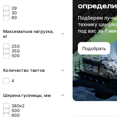
определи
29
30
60
Подберем луч
технику цена/к
под вас за 1 ми
Максимальна нагрузка,
кг
250
Подобрать
350
500
Количество тактов
4
Ширина гусеницы, мм
380х2
500
600