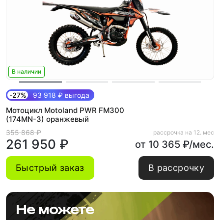
В наличии
-27%
93 918 ₽ выгода
Мотоцикл Motoland PWR FM300
(174MN-3) оранжевый
355 868 ₽
рассрочка на 12. мес
261 950 ₽
от 10 365 ₽/мес.
Быстрый заказ
В рассрочку
Не можете