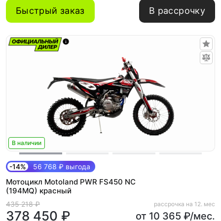
Быстрый заказ
В рассрочку
В наличии
-14%
56 768 ₽ выгода
Мотоцикл Motoland PWR FS450 NC
(194MQ) красный
435 218 ₽
рассрочка на 12. мес
378 450 ₽
от 10 365 ₽/мес.