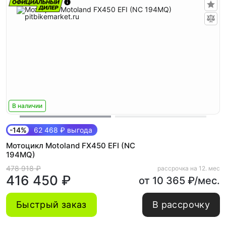
В наличии
-14%
62 468 ₽ выгода
Мотоцикл Motoland FX450 EFI (NC
194MQ)
478 918 ₽
рассрочка на 12. мес
416 450 ₽
от 10 365 ₽/мес.
Быстрый заказ
В рассрочку