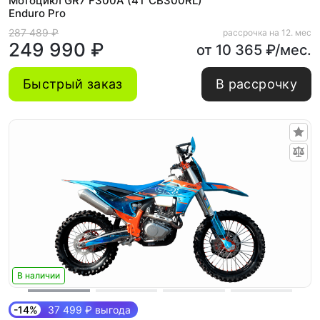
Мотоцикл GR7 F300A (4T CB300RL)
Enduro Pro
287 489 ₽
рассрочка на 12. мес
249 990 ₽
от 10 365 ₽/мес.
Быстрый заказ
В рассрочку
В наличии
-14%
37 499 ₽ выгода