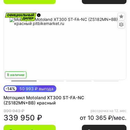
В наличии
-14%
50 993 ₽ выгода
Мотоцикл Motoland XT300 ST-FA-NC
(ZS182MN+BB) красный
390 943 ₽
рассрочка на 12. мес
339 950 ₽
от 10 365 ₽/мес.