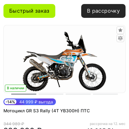
Быстрый заказ
В рассрочку
В наличии
-14%
44 999 ₽ выгода
Мотоцикл GR S3 Rally (4T YB300H) ПТС
344 989 ₽
рассрочка на 12. мес