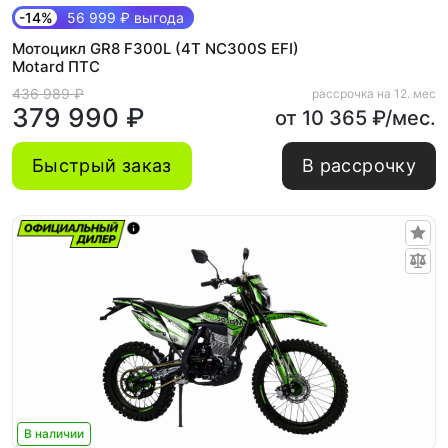
-14%
56 999 ₽ выгода
Мотоцикл GR8 F300L (4T NC300S EFI)
Motard ПТС
436 989 ₽
рассрочка на 12. мес
379 990 ₽
от 10 365 ₽/мес.
Быстрый заказ
В рассрочку
В наличии