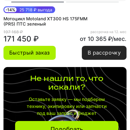
-14%
25 718 ₽ выгода
Мотоцикл Motoland XT300 HS 175FMM
(PR5) ПТС зеленый
197 168 ₽
рассрочка на 12. мес
171 450 ₽
от 10 365 ₽/мес.
Быстрый заказ
В рассрочку
Не нашли то, что
искали?
Оставьте заявку — мы подберем
технику, экипировку или запчасти
под ваш запрос и бюджет
Подобрать