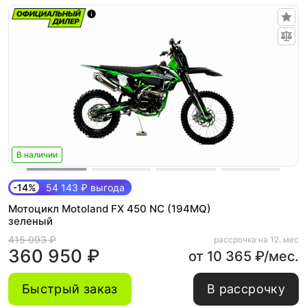
В наличии
-14%
54 143 ₽ выгода
Мотоцикл Motoland FX 450 NC (194MQ)
зеленый
415 093 ₽
рассрочка на 12. мес
360 950 ₽
от 10 365 ₽/мес.
Быстрый заказ
В рассрочку