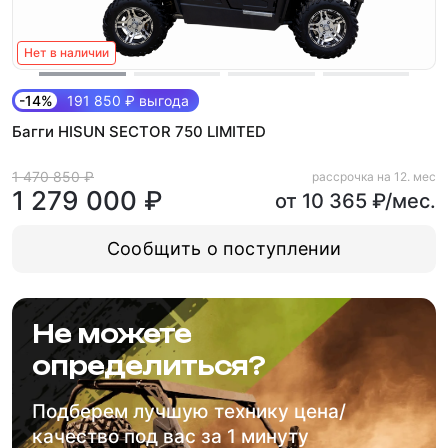
Нет в наличии
-14%
191 850 ₽ выгода
Багги HISUN SECTOR 750 LIMITED
1 470 850 ₽
рассрочка на 12. мес
1 279 000 ₽
от 10 365 ₽/мес.
Сообщить о поступлении
Не можете
определиться?
Подберем лучшую технику цена/
качество под вас за 1 минуту