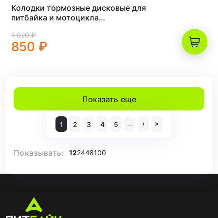
Колодки тормозные дисковые для
питбайка и мотоцикла
(двухпоршневые) медь
1 020 ₽
850 ₽
Показать еще
…
›
»
1
2
3
4
5
Показывать:
12
24
48
100