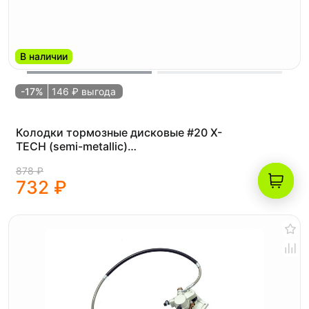
В наличии
-17%
146 ₽ выгода
Колодки тормозные дисковые #20 X-
TECH (semi-metallic)
полуметаллические (FA 367)
878 ₽
732 ₽