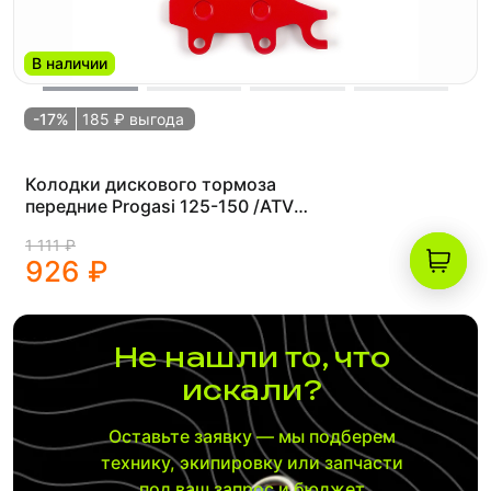
В наличии
-17%
185 ₽ выгода
Колодки дискового тормоза
передние Progasi 125-150 /ATV
Медные (FA165)
1 111 ₽
926 ₽
Не нашли то, что
искали?
Оставьте заявку — мы подберем
технику, экипировку или запчасти
под ваш запрос и бюджет