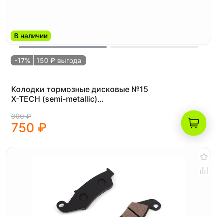
В наличии
-17%
150 ₽ выгода
Колодки тормозные дисковые №15
X-TECH (semi-metallic)
полуметаллические /ATV Wild 200 (R-
900 ₽
brake)
750 ₽