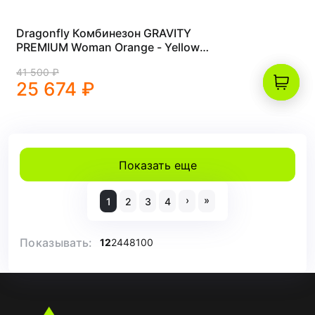
Dragonfly Комбинезон GRAVITY
PREMIUM Woman Orange - Yellow
2024 (S)
41 500 ₽
25 674 ₽
Показать еще
›
»
1
2
3
4
Показывать:
12
24
48
100