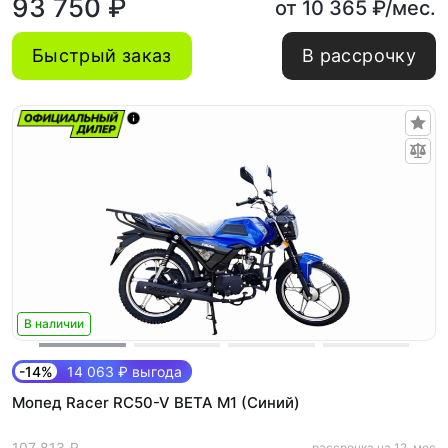
93 750 ₽
от 10 365 ₽/мес.
Быстрый заказ
В рассрочку
В наличии
-14%
14 063 ₽ выгода
Мопед Racer RC50-V BETA M1 (Синий)
107 813 ₽
рассрочка на 12. мес