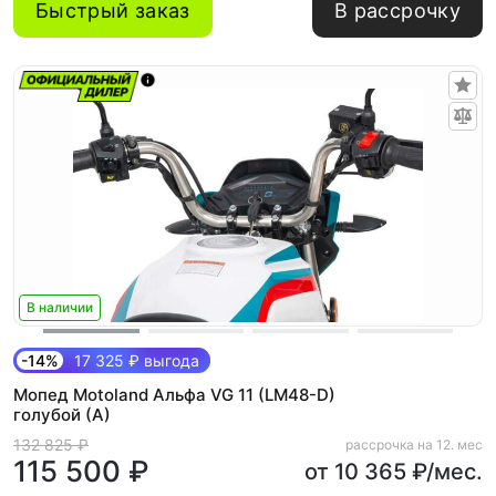
Быстрый заказ
В рассрочку
В наличии
-14%
17 325 ₽ выгода
Мопед Motoland Альфа VG 11 (LM48-D)
голубой (A)
132 825 ₽
рассрочка на 12. мес
115 500 ₽
от 10 365 ₽/мес.