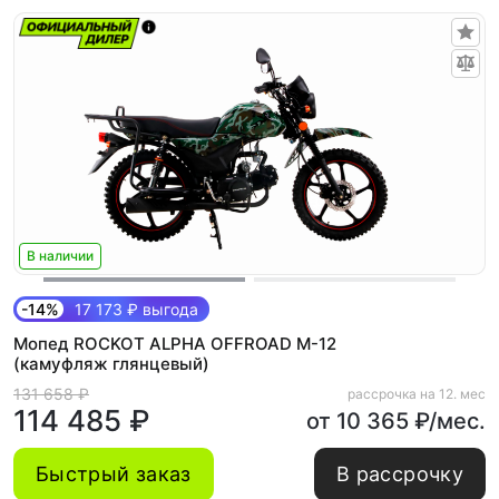
В наличии
-14%
17 173 ₽ выгода
Мопед ROCKOT ALPHA OFFROAD M-12
(камуфляж глянцевый)
131 658 ₽
рассрочка на 12. мес
114 485 ₽
от 10 365 ₽/мес.
Быстрый заказ
В рассрочку