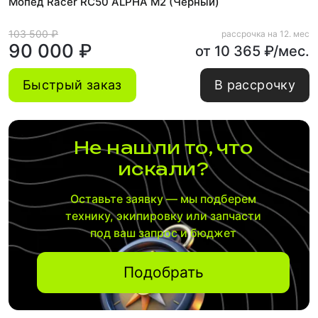
Мопед Racer RC50 ALPHA M2 (Черный)
103 500 ₽
рассрочка на 12. мес
90 000 ₽
от 10 365 ₽/мес.
Быстрый заказ
В рассрочку
Не нашли то, что
искали?
Оставьте заявку — мы подберем
технику, экипировку или запчасти
под ваш запрос и бюджет
Подобрать