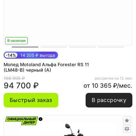
В наличии
-14%
14 205 ₽ выгода
Мопед Motoland Альфа Forester RS 11
(LM48-B) черный (A)
108 905 ₽
рассрочка на 12. мес
94 700 ₽
от 10 365 ₽/мес.
Быстрый заказ
В рассрочку