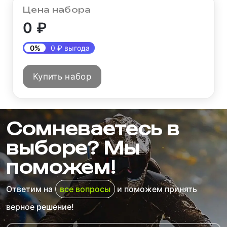
Цена набора
6 500 ₽
0 ₽
0%
0 ₽ выгода
Перчатки мото FOX
№11 Orange (M)
мотокросс
Купить набор
2 100 ₽
Защита тела
Сомневаетесь в
(панцирь) эндуро
выборе? Мы
5 490 ₽
поможем!
Ответим на
все вопросы
и поможем принять
верное решение!