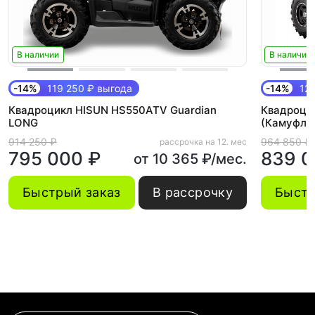
В наличии
В наличии
-14%
119 250 ₽ выгода
-14%
125
Квадроцикл HISUN HS550ATV Guardian
Квадроци
LONG
(Камуфля
914 250 ₽
964 850 ₽
рассрочка на 12. мес
795 000 ₽
839 0
от 10 365 ₽/мес.
Быстрый заказ
В рассрочку
Быстр