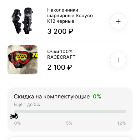
Наколенники
шарнирные Scoyco
K12 черные
3 200 ₽
Очки 100%
RACECRAFT
2 100 ₽
Перчатки мото FOX
№11 Orange (L)
Скидка на комплектующие
0%
мотокросс
Ещё 1 до 5%
2 100 ₽
🏍
0%
5%
12%
Мотозащита HIZER
AT-3500 (XL)