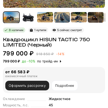
В наличии
1 купили
5 сейчас смотрят
Квадроцикл HISUN TACTIC 750
LIMITED (Черный)
799 000 ₽
918 850 ₽
-14%
799 000 ₽
до -10%
по трейд-ин
от 66 583 ₽
ежемесячный платеж
Оформить рассрочку
Подробнее
Охлаждение
Жидкостное
Мощность, л.с.
45