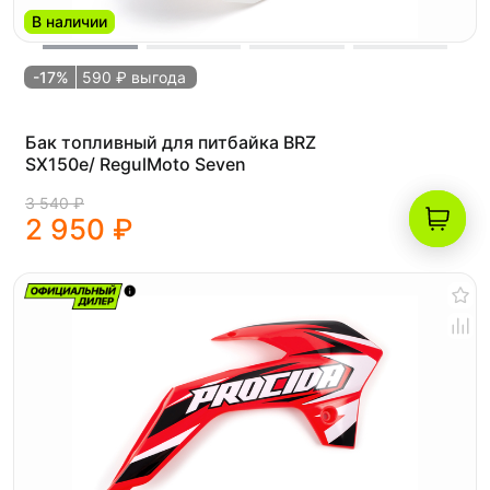
В наличии
-17%
590 ₽ выгода
Бак топливный для питбайка BRZ
SX150e/ RegulMoto Seven
3 540 ₽
2 950 ₽