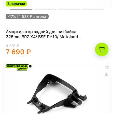
В наличии
-17%
1 538 ₽ выгода
Амортизатор задний для питбайка
325mm BRZ X4/ BSE PH10/ Motoland
CRF125
9 228 ₽
7 690 ₽