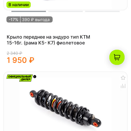
В наличии
-17%
390 ₽ выгода
Крыло переднее на эндуро тип KTM
15-16г. (рама K5- К7) фиолетовое
2 340 ₽
1 950 ₽