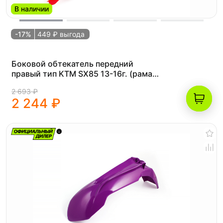
В наличии
-17%
449 ₽ выгода
Боковой обтекатель передний
правый тип KTM SX85 13-16г. (рама
К5) красный
2 693 ₽
2 244 ₽