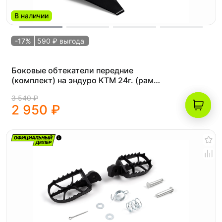
В наличии
-17%
590 ₽ выгода
Боковые обтекатели передние
(комплект) на эндуро КТМ 24г. (рама
К10) чёрные
3 540 ₽
2 950 ₽