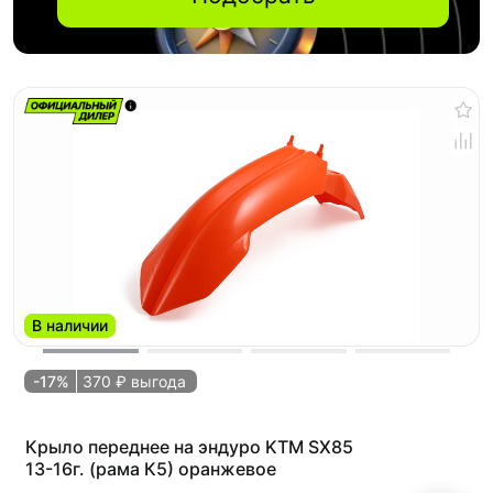
В наличии
-17%
370 ₽ выгода
Крыло переднее на эндуро KTM SX85
13-16г. (рама К5) оранжевое