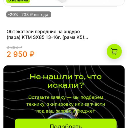
-20%
738 ₽ выгода
Обтекатели передние на эндуро
(пара) KTM SX85 13-16г. (рама K5)
белые
3 688 ₽
2 950 ₽
Не нашли то, что
искали?
Оставьте заявку — мы подберем
технику, экипировку или запчасти
под ваш запрос и бюджет
Подобрать