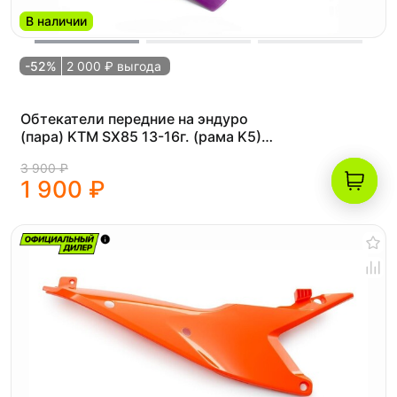
В наличии
-52%
2 000 ₽ выгода
Обтекатели передние на эндуро
(пара) KTM SX85 13-16г. (рама K5)
фиолетовые
3 900 ₽
1 900 ₽