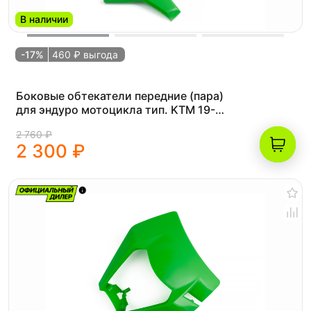
В наличии
-17%
460 ₽ выгода
Боковые обтекатели передние (пара)
для эндуро мотоцикла тип. KTM 19-
23г. (рама K8) зеленые
2 760 ₽
2 300 ₽