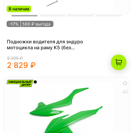
В наличии
-17%
566 ₽ выгода
Подножки водителя для эндуро
мотоцикла на раму K5 (без
креплений)
3 395 ₽
2 829 ₽