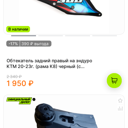
В наличии
-17%
390 ₽ выгода
Обтекатель задний правый на эндуро
KTM 20-23г. (рама К8) черный (с
наклейками)
2 340 ₽
1 950 ₽