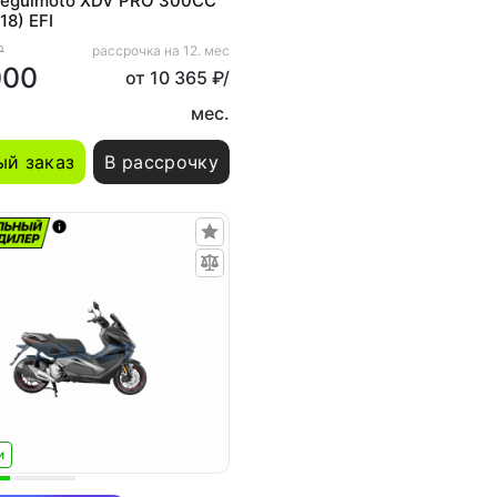
Regulmoto XDV PRO 300CC
18) EFI
₽
рассрочка на 12. мес
000
от 10 365 ₽/
мес.
й заказ
В рассрочку
и