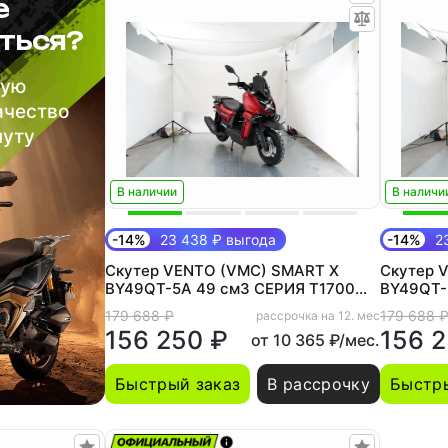
е
ться?
шую
ачество
нуту
В наличии
В наличи
-14%
23 438 ₽ выгода
-14%
23
Скутер VENTO (VMC) SMART X
Скутер 
BY49QT-5A 49 см3 СЕРИЯ T1700
BY49QT-
(LED панель, CBS, USB,
(LED пан
179 688 ₽
179 688 
рассрочка на 12. мес
сигнализация) MATT RED
сигнали
156 250 ₽
156 
от 10 365 ₽/мес.
Быстрый заказ
В рассрочку
Быстры