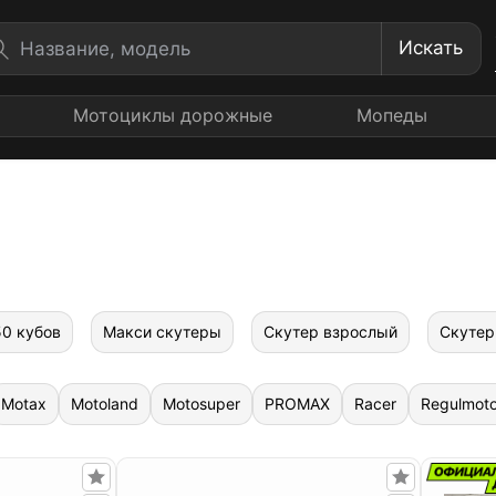
Искать
Мотоциклы дорожные
Мопеды
0 кубов
Макси скутеры
Скутер взрослый
Скутер
Motax
Motoland
Motosuper
PROMAX
Racer
Regulmot