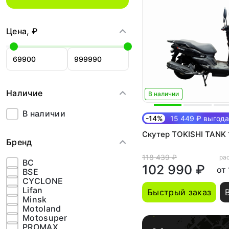
Цена, ₽
Наличие
В наличии
В наличии
-14%
15 449 ₽ выгода
Скутер TOKISHI TANK 
Бренд
118 439 ₽
рас
BC
102 990 ₽
от
BSE
CYCLONE
Lifan
Быстрый заказ
Minsk
Motoland
Motosuper
PROMAX