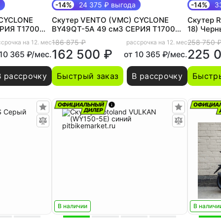
-14%
24 375 ₽ выгода
-14%
33
 CYCLONE
Скутер VENTO (VMC) CYCLONE
Скутер R
РИЯ T1700
BY49QT-5A 49 см3 СЕРИЯ T1700
18) Черн
B) BLACK
(LED панель, CBS, USB) MATT
186 875 ₽
258 750 
срочка на 12. мес
рассрочка на 12. мес
BLACK
162 500 ₽
225 
 10 365 ₽/мес.
от 10 365 ₽/мес.
В рассрочку
Быстрый заказ
В рассрочку
Быстры
В наличии
В наличи