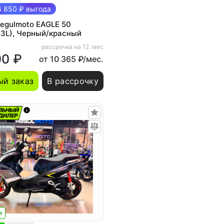
 850 ₽ выгода
egulmoto EAGLE 50
-3L), Черный/красный
рассрочка на 12. мес
00 ₽
от 10 365 ₽/мес.
й заказ
В рассрочку
и