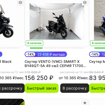
В наличии
В наличи
-14%
23 438 ₽ выгода
-14%
12
1 Black
Скутер VENTO (VMC) SMART X
Скутер M
BY49QT-5A 49 см3 СЕРИЯ T1700
(LED панель, CBS, USB,
179 688 ₽
96 543 ₽
срочка на 12. мес
рассрочка на 12. мес
сигнализация) BLACK
156 250 ₽
83 9
 10 365 ₽/мес.
от 10 365 ₽/мес.
В рассрочку
Быстрый заказ
В рассрочку
Быстры