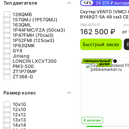
Тип двигателя
-14%
24 375 ₽ выгода
Скутер VENTO (VMC)
139QMB
BY49QT-5A 49 см3 СЕ
157QMJ (1P57QMJ)
(LED панель, CBS, US
163QML
186 875 ₽
рас
1P44FMC/FZA (50см3)
162 500 ₽
от
1P47FMH (70см3)
1P52FMI (125см3)
Быстрый заказ
1P63QMK
GY6
Jinlang
LONCIN LXCVT300
PM3-500
ZT1P79MP
ZT368-G
Размер колес
10x10
12x10
12x12
13х13
В наличии
14x14