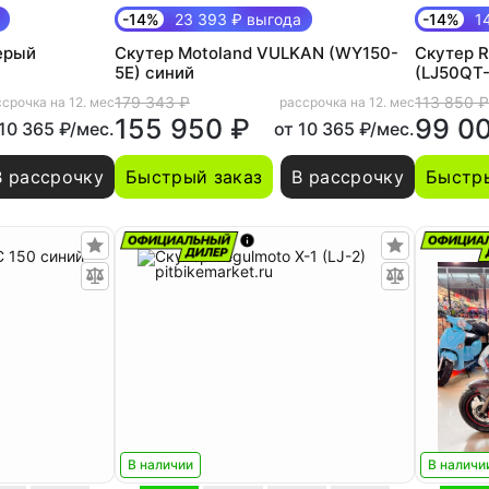
-14%
23 393 ₽ выгода
-14%
14
ерый
Скутер Motoland VULKAN (WY150-
Скутер R
5E) синий
(LJ50QT
179 343 ₽
113 850 ₽
срочка на 12. мес
рассрочка на 12. мес
155 950 ₽
99 0
 10 365 ₽/мес.
от 10 365 ₽/мес.
В рассрочку
Быстрый заказ
В рассрочку
Быстры
В наличии
В наличи