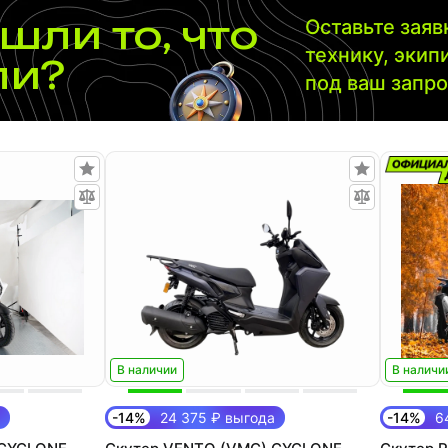
шли то, что
Оставьте зая
технику, экип
ли?
под ваш запр
В наличии
В наличи
-14%
24 375 ₽ выгода
-14%
64