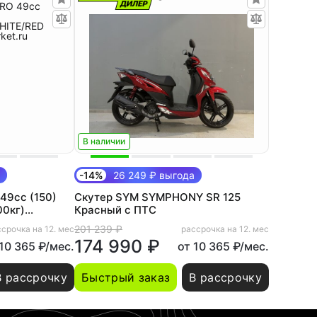
В наличии
-14%
26 249 ₽ выгода
49cc (150)
Скутер SYM SYMPHONY SR 125
00кг)
Красный с ПТС
анция))
201 239 ₽
срочка на 12. мес
рассрочка на 12. мес
174 990 ₽
 10 365 ₽/мес.
от 10 365 ₽/мес.
В рассрочку
Быстрый заказ
В рассрочку