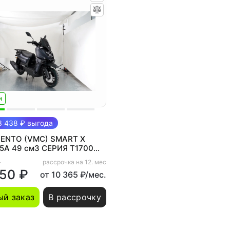
и
 438 ₽ выгода
VENTO (VMC) SMART X
5A 49 см3 СЕРИЯ T1700
ель, CBS, USB,
₽
рассрочка на 12. мес
зация) GREY
250 ₽
от 10 365 ₽/мес.
й заказ
В рассрочку