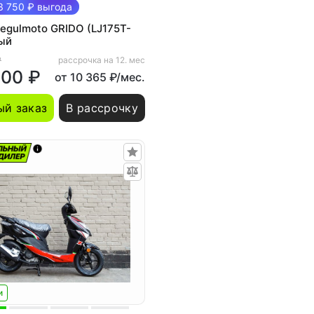
 750 ₽ выгода
egulmoto GRIDO (LJ175T-
ый
₽
рассрочка на 12. мес
000 ₽
от 10 365 ₽/мес.
й заказ
В рассрочку
и