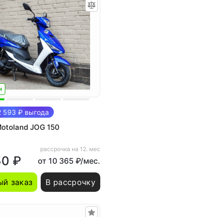
и
 593 ₽ выгода
otoland JOG 150
рассрочка на 12. мес
50 ₽
от 10 365 ₽/мес.
й заказ
В рассрочку