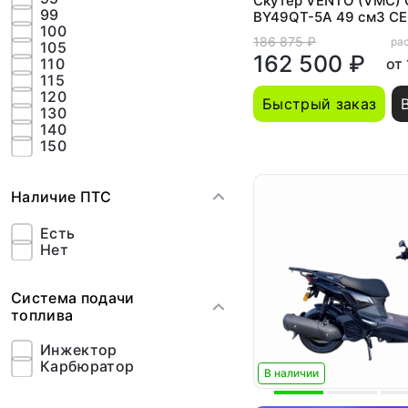
Скутер VENTO (VMC)
99
BY49QT-5A 49 см3 СЕ
100
(LED панель, CBS, US
186 875 ₽
рас
105
162 500 ₽
110
от
115
120
Быстрый заказ
130
140
150
Наличие ПТС
Есть
Нет
Система подачи
топлива
Инжектор
Карбюратор
В наличии