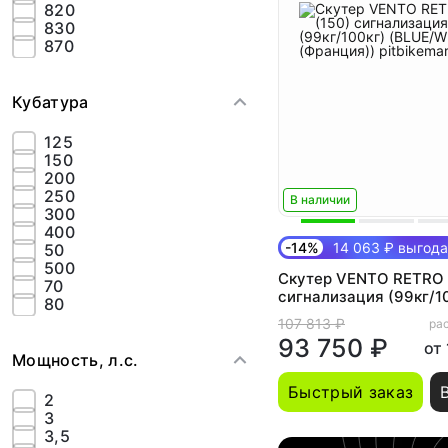
820
830
870
Кубатура
125
150
200
250
В наличии
300
400
-14%
14 063 ₽ выгода
50
500
Скутер VENTO RETRO 
70
сигнализация (99кг/1
80
(BLUE/WHITE/RED (Фр
107 813 ₽
рас
93 750 ₽
от
Мощность, л.с.
Быстрый заказ
2
3
3,5