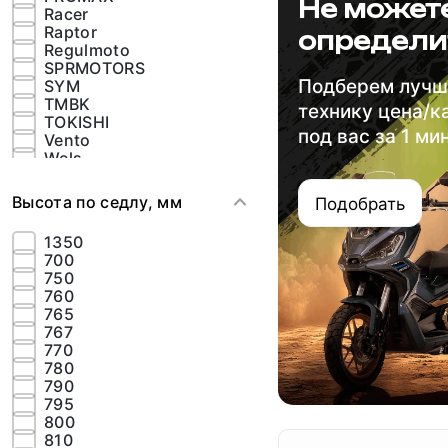
Не может
Racer
Raptor
определи
Regulmoto
SPRMOTORS
Подберем луч
SYM
TMBK
технику цена/к
TOKISHI
под вас за 1 ми
Vento
Wels
ZONTES
Высота по седлу, мм
Подобрать
1350
700
750
760
765
767
770
780
790
795
800
810