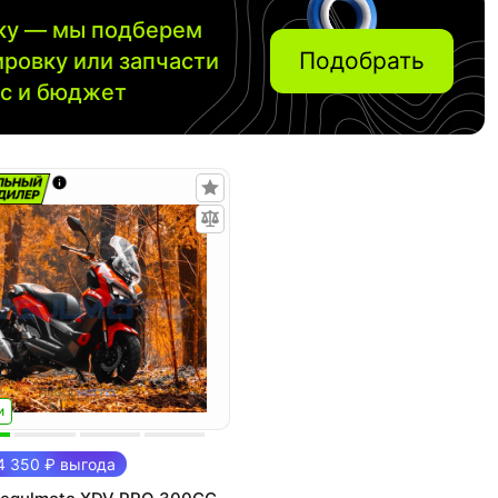
вку — мы подберем
Подобрать
ировку или запчасти
ос и бюджет
и
 350 ₽ выгода