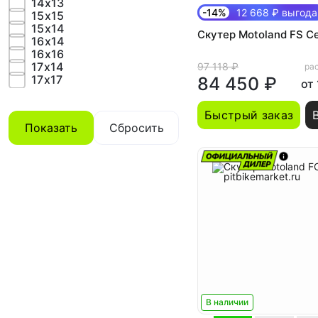
14х13
-14%
12 668 ₽ выгода
15x15
15х14
Скутер Motoland FS С
16x14
16х16
17x14
97 118 ₽
рас
17x17
84 450 ₽
от
Быстрый заказ
Показать
Сбросить
В наличии