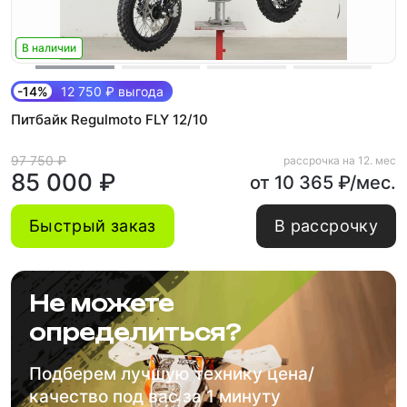
В наличии
-14%
12 750 ₽ выгода
Питбайк Regulmoto FLY 12/10
97 750 ₽
рассрочка на 12. мес
85 000 ₽
от 10 365 ₽/мес.
Быстрый заказ
В рассрочку
Не можете
определиться?
Подберем лучшую технику цена/
качество под вас за 1 минуту