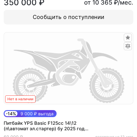
350 000 ₽
от 10 365 ₽/мес.
Сообщить о поступлении
Нет в наличии
-14%
9 000 ₽ выгода
Питбайк YPS Basic F125cc 14\12
(п\автомат эл.стартер) бу 2025 год
пробег 23 мч
69 000 ₽
рассрочка на 12. мес