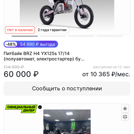
Нет в наличии
2 года гарантии
-48%
54 990 ₽ выгода
Питбайк BRZ H4 YX125s 17/14
(полуавтомат, электростартер) бу
пробег 65 моточасов
114 990 ₽
рассрочка на 12. мес
60 000 ₽
от 10 365 ₽/мес.
Сообщить о поступлении