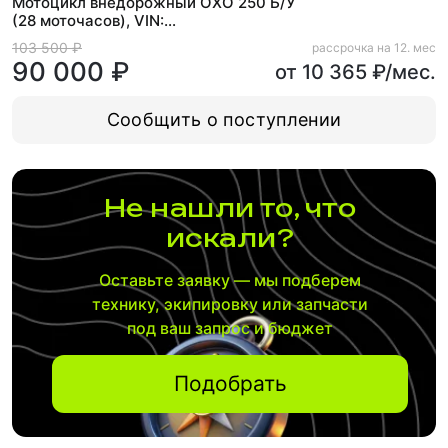
Мотоцикл внедорожный OXO 250 Б/У
(28 моточасов), VIN:
L6XYCNLA5S3001917
103 500 ₽
рассрочка на 12. мес
90 000 ₽
от 10 365 ₽/мес.
Сообщить о поступлении
Не нашли то, что
искали?
Оставьте заявку — мы подберем
технику, экипировку или запчасти
под ваш запрос и бюджет
Подобрать