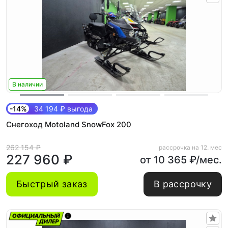
В наличии
-14%
34 194 ₽ выгода
Снегоход Motoland SnowFox 200
262 154 ₽
рассрочка на 12. мес
227 960 ₽
от 10 365 ₽/мес.
Быстрый заказ
В рассрочку