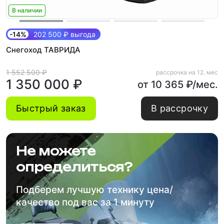
В наличии
-14%
202 500 ₽ выгода
Снегоход ТАВРИДА
1 552 500 ₽
рассрочка на 12. мес
1 350 000 ₽
от 10 365 ₽/мес.
Быстрый заказ
В рассрочку
Не можете
определиться?
Подберем лучшую технику цена/
качество под вас за 1 минуту