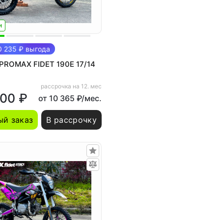
и
 235 ₽ выгода
PROMAX FIDET 190E 17/14
рассрочка на 12. мес
900 ₽
от 10 365 ₽/мес.
й заказ
В рассрочку