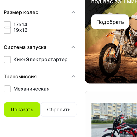
под вас за 1 ми
Размер колес
Подобрать
17x14
19x16
Система запуска
Кик+Электростартер
Трансмиссия
Механическая
Показать
Сбросить