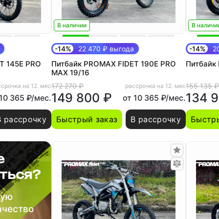
В наличии
В наличи
-14%
22 470 ₽ выгода
-14%
20
T 145E PRO
Питбайк PROMAX FIDET 190E PRO
Питбайк 
MAX 19/16
172 270 ₽
155 135 ₽
срочка на 12. мес
рассрочка на 12. мес
149 800 ₽
134 
 10 365 ₽/мес.
от 10 365 ₽/мес.
В рассрочку
Быстрый заказ
В рассрочку
Быстры
е
ться?
шую
ачество