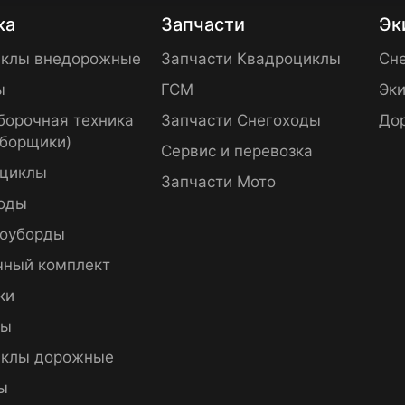
ка
Запчасти
Эк
клы внедорожные
Запчасти Квадроциклы
Сне
ы
ГСМ
Эки
борочная техника
Запчасти Снегоходы
До
уборщики)
Сервис и перевозка
циклы
Запчасти Мото
оды
оуборды
чный комплект
ки
пы
клы дорожные
ы