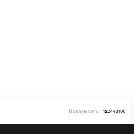
Показывать:
12
24
48
100