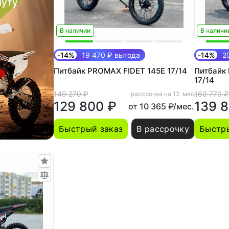
нуту
В наличии
В наличи
-14%
19 470 ₽ выгода
-14%
20
Питбайк PROMAX FIDET 145E 17/14
Питбайк
17/14
149 270 ₽
160 770 ₽
рассрочка на 12. мес
129 800 ₽
139 
от 10 365 ₽/мес.
Быстрый заказ
В рассрочку
Быстры