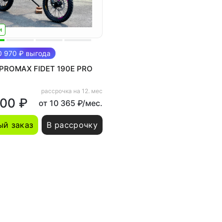
и
 970 ₽ выгода
 PROMAX FIDET 190E PRO
рассрочка на 12. мес
800 ₽
от 10 365 ₽/мес.
й заказ
В рассрочку