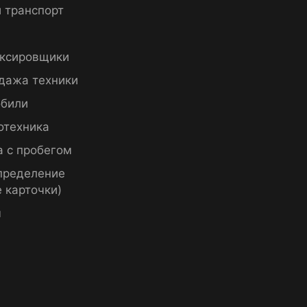
 транспорт
ксировщики
дажа техники
били
отехника
а с пробегом
пределение
 карточки)
ы