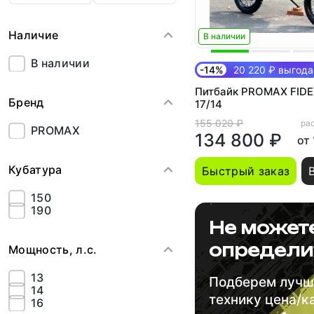
Наличие
В наличии
В наличии
-14%
20 220 ₽ выгода
Питбайк PROMAX FIDE
Бренд
17/14
155 020 ₽
рас
PROMAX
134 800 ₽
от
Кубатура
Быстрый заказ
150
190
Не может
определи
Мощность, л.с.
13
Подберем луч
14
технику цена/к
16