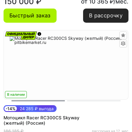
150 000 ₽
от 10 365 ₽/мес.
Быстрый заказ
В рассрочку
В наличии
-14%
24 285 ₽ выгода
Мотоцикл Racer RC300CS Skyway
(желтый) (Россия)
186 185 ₽
рассрочка на 12. мес