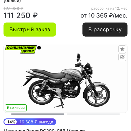
(белый)
127 938 ₽
рассрочка на 12. мес
111 250 ₽
от 10 365 ₽/мес.
Быстрый заказ
В рассрочку
В наличии
-14%
16 688 ₽ выгода
Мотоцикл Racer RC200-C5B Magnum