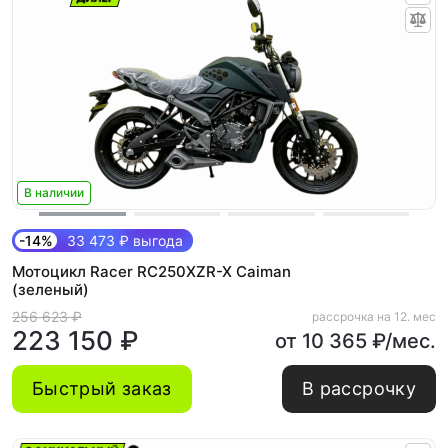
В наличии
-14%
33 473 ₽ выгода
Мотоцикл Racer RC250XZR-X Caiman
(зеленый)
256 623 ₽
рассрочка на 12. мес
223 150 ₽
от 10 365 ₽/мес.
Быстрый заказ
В рассрочку