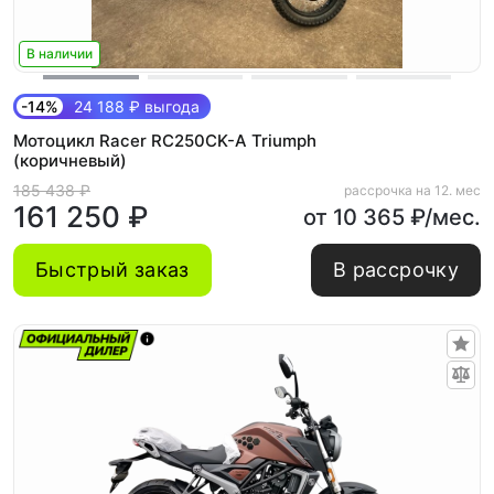
В наличии
-14%
24 188 ₽ выгода
Мотоцикл Racer RC250CK-A Triumph
(коричневый)
185 438 ₽
рассрочка на 12. мес
161 250 ₽
от 10 365 ₽/мес.
Быстрый заказ
В рассрочку