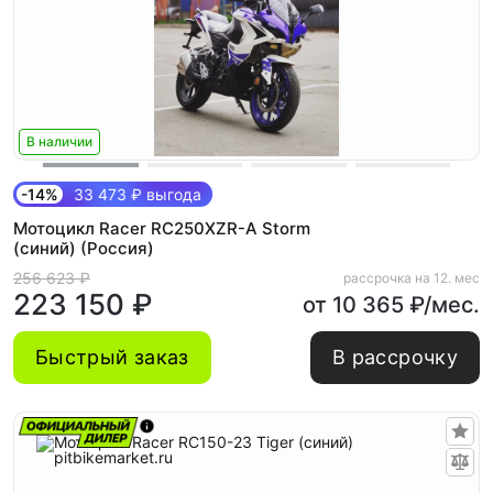
В наличии
-14%
33 473 ₽ выгода
Мотоцикл Racer RC250XZR-A Storm
(синий) (Россия)
256 623 ₽
рассрочка на 12. мес
223 150 ₽
от 10 365 ₽/мес.
Быстрый заказ
В рассрочку