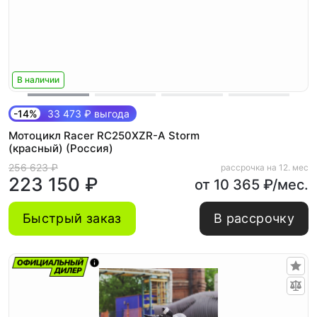
В наличии
-14%
33 473 ₽ выгода
Мотоцикл Racer RC250XZR-A Storm
(красный) (Россия)
256 623 ₽
рассрочка на 12. мес
223 150 ₽
от 10 365 ₽/мес.
Быстрый заказ
В рассрочку