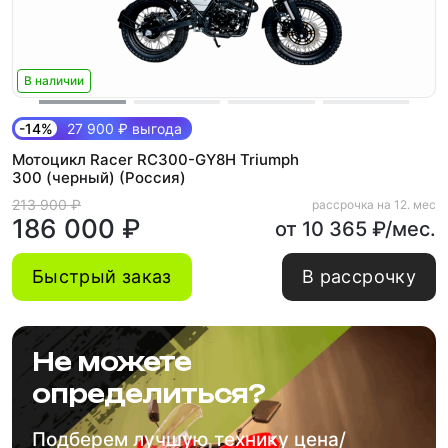
В наличии
-14%
27 900 ₽ выгода
Мотоцикл Racer RC300-GY8H Triumph
300 (черный) (Россия)
213 900 ₽
рассрочка на 12. мес
186 000 ₽
от 10 365 ₽/мес.
Быстрый заказ
В рассрочку
Не можете
определиться?
Подберем лучшую технику цена/