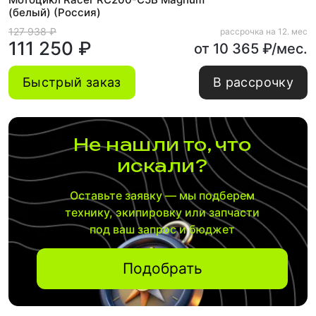
(белый) (Россия)
127 938 ₽
рассрочка на 12. мес
111 250 ₽
от 10 365 ₽/мес.
Быстрый заказ
В рассрочку
Не нашли то, что
искали?
Оставьте заявку — мы подберем
технику, экипировку или запчасти
под ваш запрос и бюджет
Подобрать