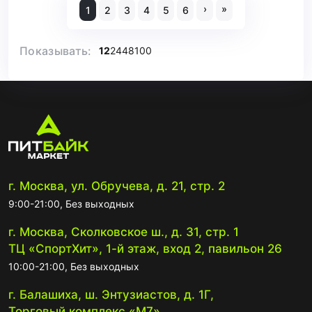
›
»
1
2
3
4
5
6
Показывать:
12
24
48
100
г. Москва, ул. Обручева, д. 21, стр. 2
9:00-21:00, Без выходных
г. Москва, Сколковское ш., д. 31, стр. 1
ТЦ «СпортХит», 1-й этаж, вход 2, павильон 26
10:00-21:00, Без выходных
г. Балашиха, ш. Энтузиастов, д. 1Г,
Торговый комплекс «М7»