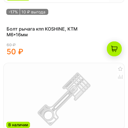
-17%
10 ₽ выгода
Болт рычага кпп KOSHINE, KTM
M6*16мм
60 ₽
50 ₽
В наличии