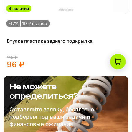
В наличии
-17%
19 ₽ выгода
Втулка пластика заднего подкрылка
115 ₽
96 ₽
Не можете
определиться?
Оставляйте заявку, бесплатно
подберем под ваши задачи и
финансовые ожидания