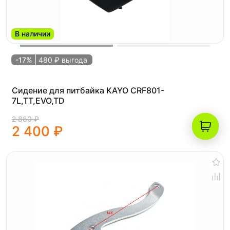
В наличии
-17%
480 ₽ выгода
Сидение для питбайка KAYO CRF801-
7L,TT,EVO,TD
2 880 ₽
2 400 ₽