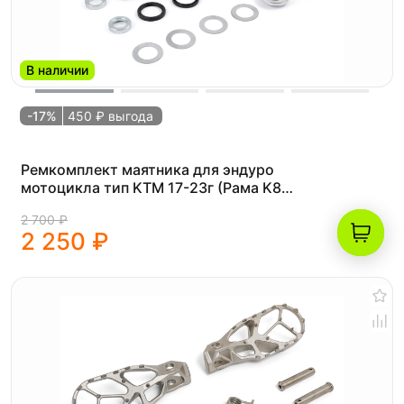
В наличии
-17%
450 ₽ выгода
Ремкомплект маятника для эндуро
мотоцикла тип KTM 17-23г (Рама K8)
PROCIDA K41 NC300S/K42 NC450
2 700 ₽
2 250 ₽