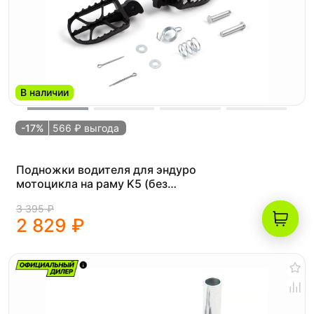
В наличии
-17%
566 ₽ выгода
Подножки водителя для эндуро
мотоцикла на раму K5 (без
креплений)
3 395 ₽
2 829 ₽