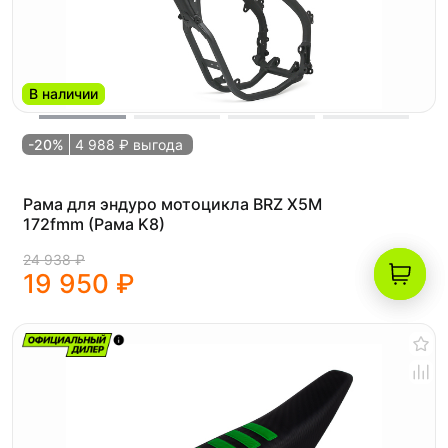
В наличии
-20%
4 988 ₽ выгода
Рама для эндуро мотоцикла BRZ X5M
172fmm (Рама K8)
24 938 ₽
19 950 ₽