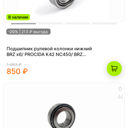
В наличии
-20%
213 ₽ выгода
Подшипник рулевой колонки нижний
BRZ x6/ PROCIDA K42 NC450/ BRZ
x5m/ Progassi Hardcore 450/ k8 frame
1 063 ₽
(Без пыльника)
850 ₽