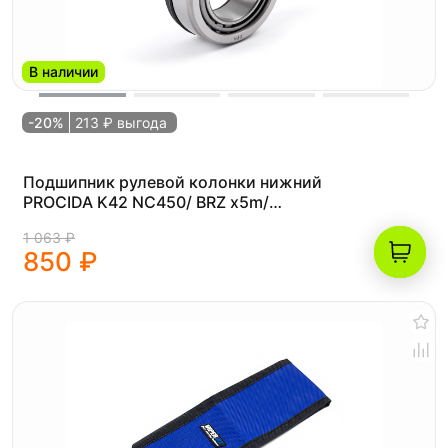
В наличии
-20%
213 ₽ выгода
Подшипник рулевой колонки нижний
PROCIDA K42 NC450/ BRZ x5m/
Progassi Hardcore 450/ k8 frame
1 063 ₽
850 ₽