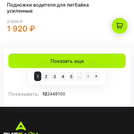
Подножки водителя для питбайка
усиленные
2 304 ₽
1 920 ₽
Показать еще
…
›
»
1
2
3
4
5
Показывать:
12
24
48
100