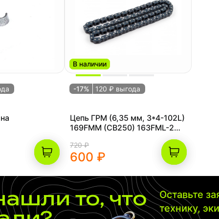
В наличии
ода
-17%
120 ₽ выгода
ана
Цепь ГРМ (6,35 мм, 3*4-102L)
169FMM (CB250) 163FML-2
(CB200-C) 165FML (CBB200)
720 ₽
600 ₽
нашли то, что
Оставьте з
технику, эк
али?