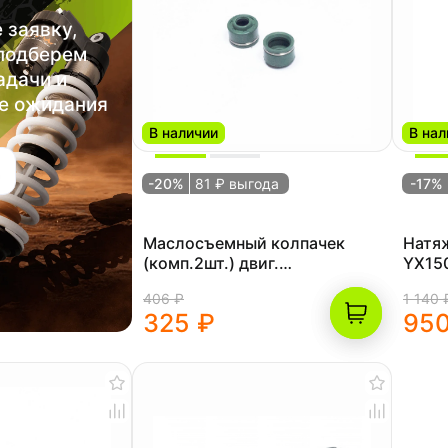
 заявку,
 подберем
адачи и
е ожидания
В наличии
В нал
-20%
81 ₽ выгода
-17%
Маслосъемный колпачек
Натяж
(комп.2шт.) двиг.
YX15
ZS155,ZS190,ZS CB250D-G
406 ₽
1 140 
(воздушный) OEM
325 ₽
950