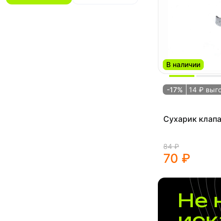
кроссовый
Кроссовый
В наличии
-17%
14 ₽ выг
Сухарик клап
84 ₽
70 ₽
Не 
иск