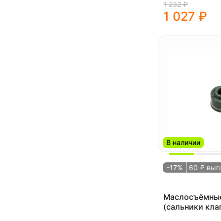
1 232 ₽
1 027 ₽
В наличии
-17%
60 ₽ выг
Маслосъёмные
(сальники кла
OEM