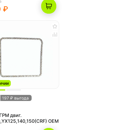
₽
 ₽
ичии
197 ₽ выгода
ГРМ двиг.
,YX125,140,150(CRF) OEM