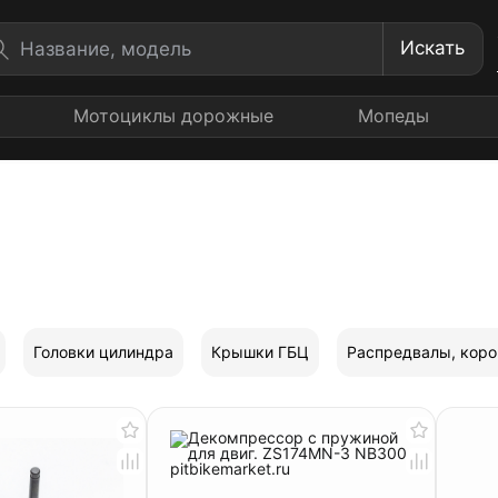
Искать
Мотоциклы дорожные
Мопеды
Головки цилиндра
Крышки ГБЦ
Распредвалы, кор