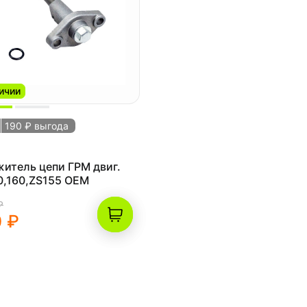
ичии
190 ₽ выгода
итель цепи ГРМ двиг.
0,160,ZS155 OEM
₽
 ₽