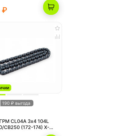
 ₽
ичии
190 ₽ выгода
ГРМ CL04A 3х4 104L
/CB250 (172-174) X-