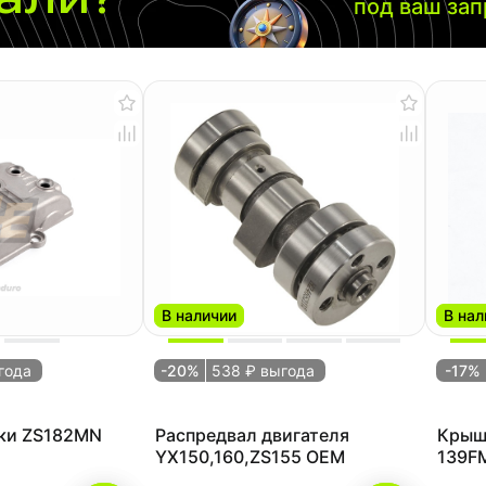
под ваш за
В наличии
В нал
года
-20%
538 ₽ выгода
-17%
ки ZS182MN
Распредвал двигателя
Крышк
YX150,160,ZS155 OEM
139F
50-1