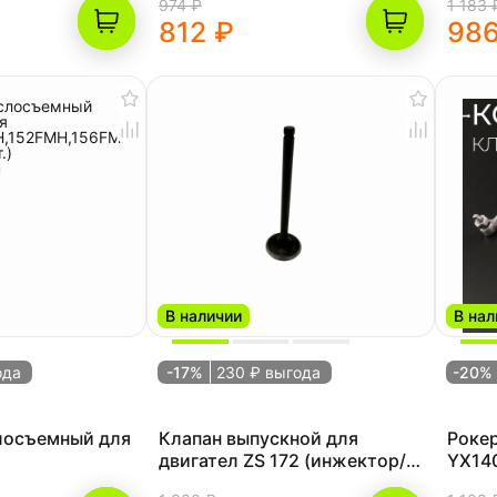
974 ₽
1 183 
812 ₽
986
В наличии
В нал
ода
-17%
230 ₽ выгода
-20%
лосъемный для
Клапан выпускной для
Рокер
двигател ZS 172 (инжектор/
YX140
H,152FMH,156FMH
карбюратор)