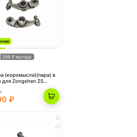
ичии
398 ₽ выгода
а (коромысла)(пара) в
 для Zongshen ZS
M (3a-6a)
 ₽
90 ₽