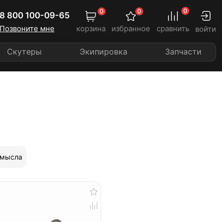
0
0
0
8 800 100-09-65
Позвоните мне
корзина
избранное
сравнить
войти
Скутеры
Экипировка
Запчасти
омысла