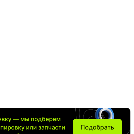
аявку — мы подберем
Подобрать
ипировку или запчасти