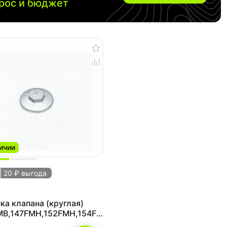
прос и бюджет
ичии
20 ₽ выгода
а клапана (круглая)
MB,147FMH,152FMH,154FMI
25см3