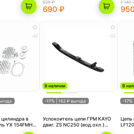
828 ₽
1 140 
690 ₽
950
В наличии
В нал
выгода
-17%
162 ₽ выгода
-17%
 цилиндра в
Успокоитель цепи ГРМ KAYO
Цепь 
ель YX 154FMH
двиг. ZS NC250 (вод.охл.)
LF120
(P061112) CN