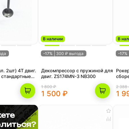
В наличии
В нал
ода
-17%
300 ₽ выгода
-17%
л. 2шт) 4T двиг.
Декомпрессор с пружиной для
Рокер
 стандартные
двиг. ZS174MN-3 NB300
сборе
M-PARTS
172FM
1 800 ₽
2 388
1 500 ₽
1 9
ете
литься?