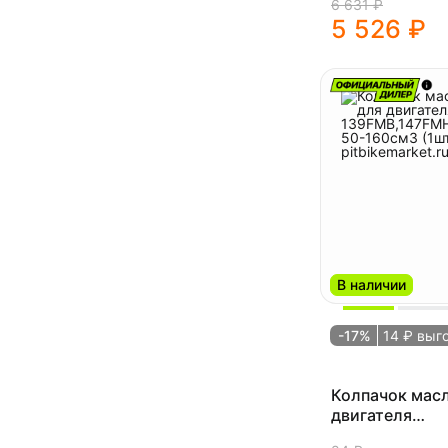
6 631 ₽
5 526 ₽
В наличии
-17%
14 ₽ выг
Колпачок мас
двигателя
139FMB,147FM