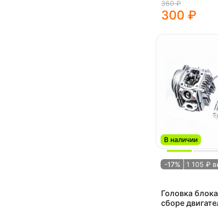
360 ₽
300 ₽
В наличии
-17%
1 105 ₽ 
Головка блока
сборе двигат
(20/23)