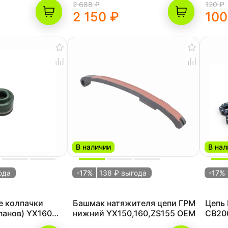
2 688 ₽
120 ₽
2 150 ₽
100
В наличии
В нал
ода
-17%
138 ₽ выгода
-17%
 колпачки
Башмак натяжителя цепи ГРМ
Цепь 
панов) YX160
нижний YX150,160,ZS155 OEM
CB200
TECH