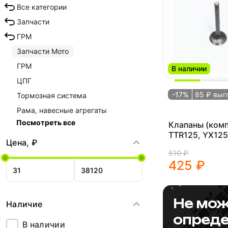
Все категории
Запчасти
ГРМ
Запчасти Мото
ГРМ
В наличии
ЦПГ
-17%
85 ₽ выг
Тормозная система
Рама, навесные агрегаты
Посмотреть все
Клапаны (комп
TTR125, YX125
Цена, ₽
d=20/23 S
510 ₽
425 ₽
Не мож
Наличие
опреде
В наличии