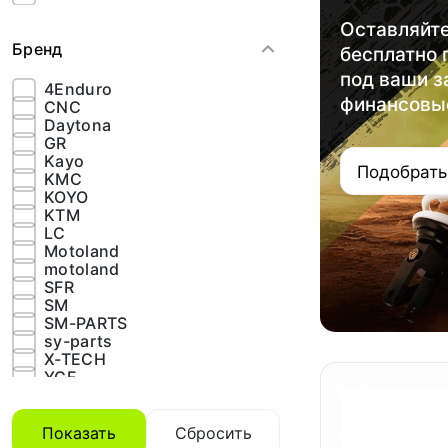
Оставляйте
Бренд
бесплатно
под ваши з
4Enduro
финансовы
CNC
Daytona
GR
Kayo
Подобрать
KMC
KOYO
KTM
LC
Motoland
motoland
SFR
SM
SM-PARTS
sy-parts
X-TECH
YCF
Yuanxing
YX
Zongshen
Показать
Сбросить