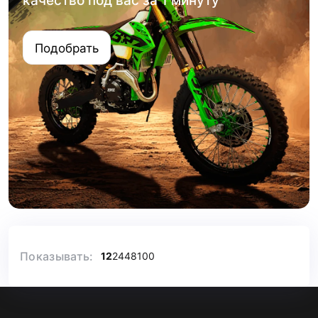
качество под вас за 1 минуту
Подобрать
Показывать:
12
24
48
100