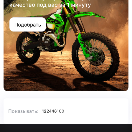
качество под вас за 1 минуту
Подобрать
Показывать:
12
24
48
100