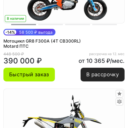
В наличии
-14%
58 500 ₽ выгода
Мотоцикл GR8 F300A (4T CB300RL)
Motard ПТС
448 500 ₽
рассрочка на 12. мес
390 000 ₽
от 10 365 ₽/мес.
Быстрый заказ
В рассрочку