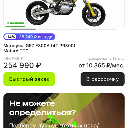
В наличии
-14%
38 249 ₽ выгода
Мотоцикл GR7 F300A (4T PR300)
Motard ПТС
293 239 ₽
рассрочка на 12. мес
254 990 ₽
от 10 365 ₽/мес.
Быстрый заказ
В рассрочку
Не можете
определиться?
Подберем лучшую технику цена/