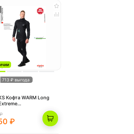
ичии
713 ₽ выгода
KS Кофта WARM Long
 Extreme
,XXL,черный)
 ₽
50 ₽