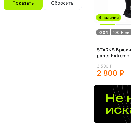
Показать
Сбросить
В наличии
-20%
700 ₽ вы
STARKS Брюк
pants Extreme
(муж.,M,черны
3 500 ₽
2 800 ₽
Не 
иск