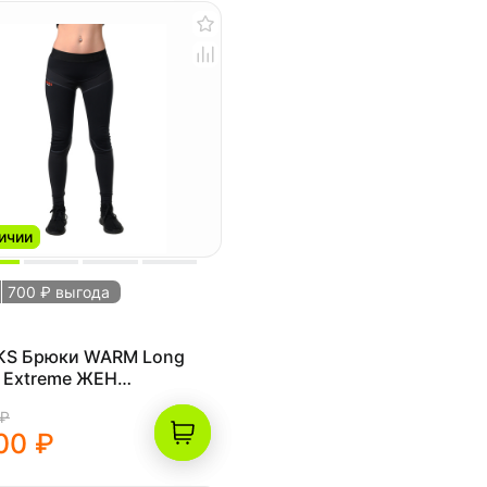
ичии
700 ₽ выгода
KS Брюки WARM Long
 Extreme ЖЕН
ерный)
 ₽
00 ₽