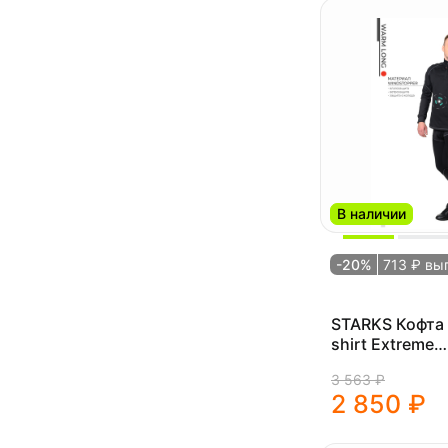
В наличии
-20%
713 ₽ вы
STARKS Кофта
shirt Extreme
(муж.,XXXL,ч
3 563 ₽
2 850 ₽