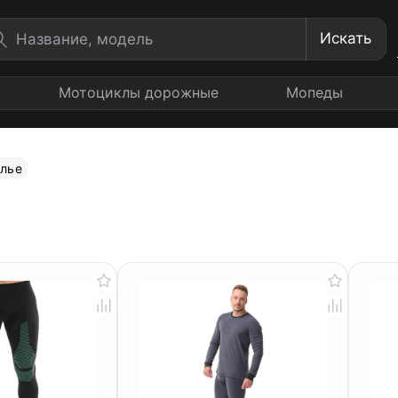
Искать
Мотоциклы дорожные
Мопеды
лье