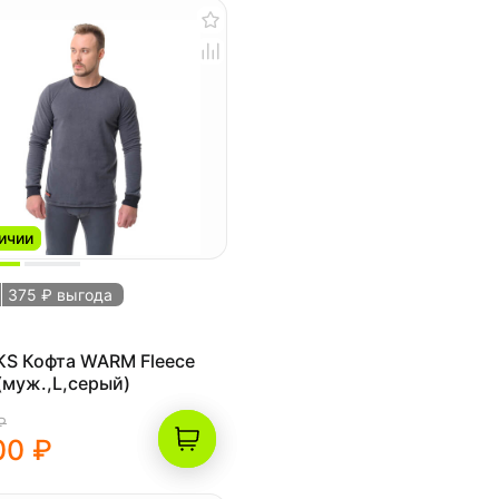
ичии
375 ₽ выгода
KS Кофта WARM Fleece
 (муж.,L,серый)
₽
00 ₽