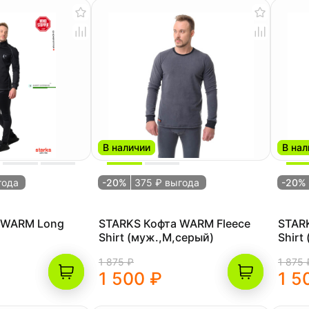
В наличии
В нал
года
-20%
375 ₽ выгода
-20%
 WARM Long
STARKS Кофта WARM Fleece
STAR
Shirt (муж.,M,серый)
Shirt
ерный)
1 875 ₽
1 875 
1 500 ₽
1 5