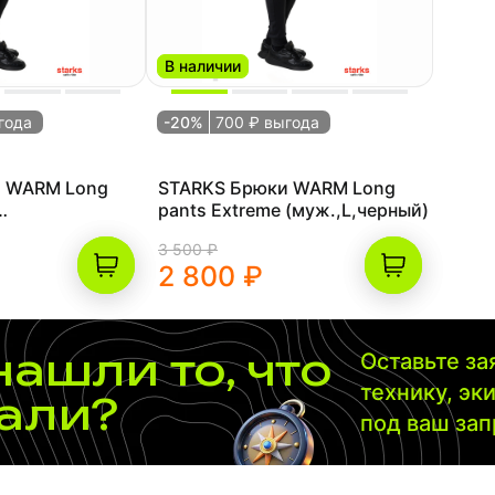
В наличии
года
-20%
700 ₽ выгода
и WARM Long
STARKS Брюки WARM Long
pants Extreme (муж.,L,черный)
й)
3 500 ₽
2 800 ₽
нашли то, что
Оставьте з
технику, эк
али?
под ваш за