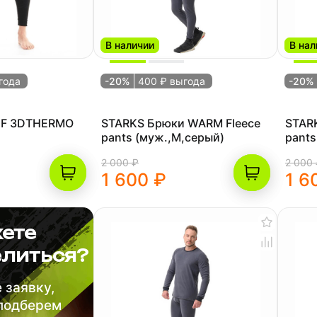
В наличии
В нал
года
-20%
400 ₽ выгода
-20%
DF 3DTHERMO
STARKS Брюки WARM Fleece
STAR
pants (муж.,M,серый)
pants
2 000 ₽
2 000
1 600 ₽
1 6
ете
литься?
 заявку,
 подберем