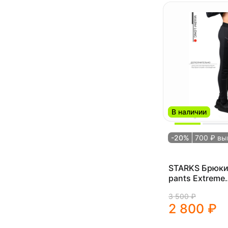
В наличии
-20%
700 ₽ вы
STARKS Брюк
pants Extreme
(муж.,XL,черн
3 500 ₽
2 800 ₽