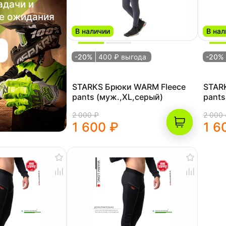
адачи и
е ожидания
В наличии
В нал
-20%
400 ₽ выгода
-20%
STARKS Брюки WARM Fleece
STAR
pants (муж.,XL,серый)
pants
2 000 ₽
2 000
1 600 ₽
1 6