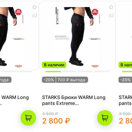
В наличии
В нал
года
-20%
700 ₽ выгода
-20%
и WARM Long
STARKS Брюки WARM Long
STAR
pants Extreme
pants
ый)
(муж.,XXL,черный)
(муж
3 500 ₽
3 500
2 800 ₽
2 8