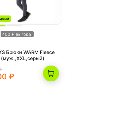
ичии
400 ₽ выгода
KS Брюки WARM Fleece
 (муж.,XXL,серый)
 ₽
00 ₽