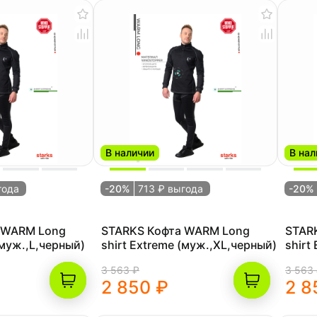
В наличии
В нал
года
-20%
713 ₽ выгода
-20%
 WARM Long
STARKS Кофта WARM Long
STAR
(муж.,L,черный)
shirt Extreme (муж.,XL,черный)
shirt
(муж.
3 563 ₽
3 563
2 850 ₽
2 8