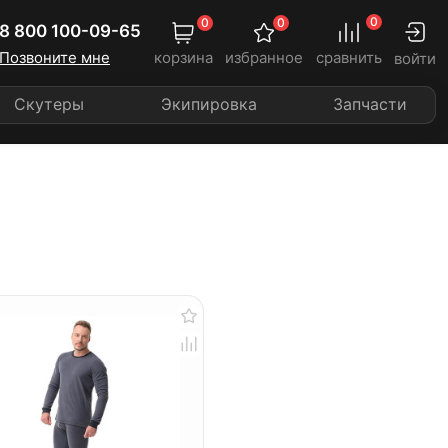
0
0
0
8 800 100-09-65
Позвоните мне
корзина
избранное
сравнить
войти
Скутеры
Экипировка
Запчасти