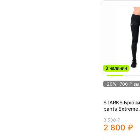
В наличии
-20%
700 ₽ вы
STARKS Брюк
pants Extreme
(,S,Черный)
3 500 ₽
2 800 ₽