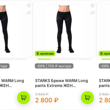
В наличии
В нал
года
-20%
700 ₽ выгода
-20%
и WARM Long
STARKS Брюки WARM Long
STAR
 ЖЕН
pants Extreme ЖЕН
pants
(,M,Черный)
(,L,Ч
3 500 ₽
3 500
2 800 ₽
2 8