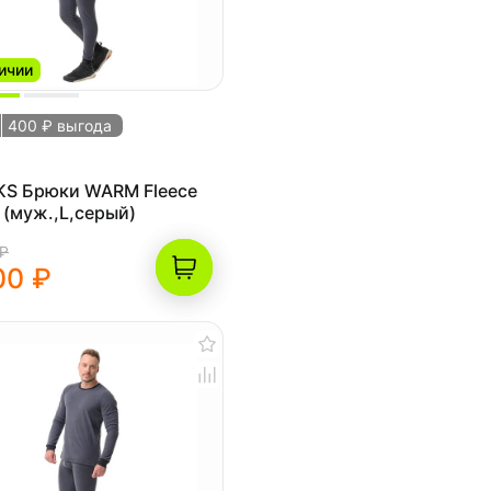
ичии
400 ₽ выгода
KS Брюки WARM Fleece
 (муж.,L,серый)
 ₽
00 ₽