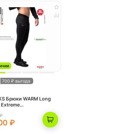
ичии
700 ₽ выгода
KS Брюки WARM Long
 Extreme
.,XXXL,черный)
 ₽
00 ₽