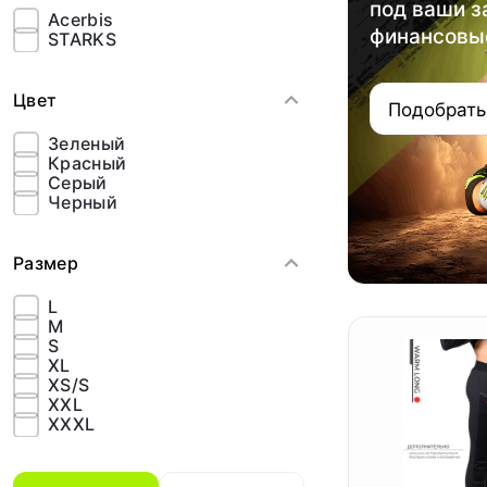
под ваши з
Acerbis
финансовы
STARKS
Цвет
Подобрать
Зеленый
Красный
Серый
Черный
Размер
L
M
S
XL
XS/S
XXL
XXXL