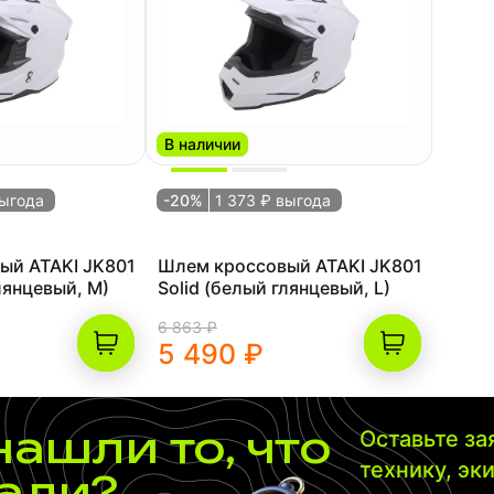
В наличии
выгода
-20%
1 373 ₽ выгода
ый ATAKI JK801
Шлем кроссовый ATAKI JK801
лянцевый, M)
Solid (белый глянцевый, L)
6 863 ₽
5 490 ₽
нашли то, что
Оставьте з
технику, эк
али?