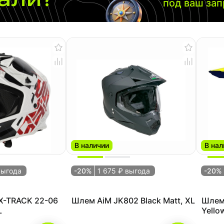
под ваш за
В наличии
В нал
выгода
-20%
1 675 ₽ выгода
-20%
X-TRACK 22-06
Шлем AiM JK802 Black Matt, XL
Шлем
L
Yello