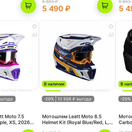
6 863 ₽
6 863
5 490 ₽
5 4
В наличии
В нал
выгода
-20%
10 998 ₽ выгода
-20%
t Moto 7.5
Мотошлем Leatt Moto 8.5
Мотош
ple, XS, 2026
Helmet Kit (Royal Blue/Red, L,
Carbo
2026 (1026000303))
2026 