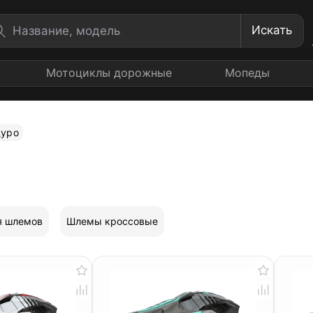
Искать
Мотоциклы дорожные
Мопеды
уро
я шлемов
Шлемы кроссовые