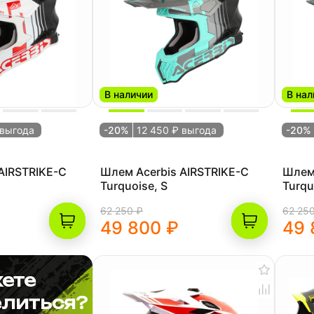
В наличии
В нал
 выгода
-20%
12 450 ₽ выгода
-20%
AIRSTRIKE-C
Шлем Acerbis AIRSTRIKE-C
Шлем 
Turquoise, S
Turqu
62 250 ₽
62 25
49 800 ₽
49 
ете
литься?