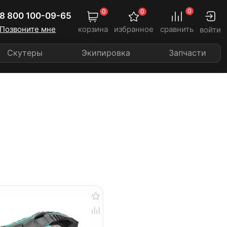
0
0
0
8 800 100-09-65
Позвоните мне
корзина
избранное
сравнить
войти
Скутеры
Экипировка
Запчасти