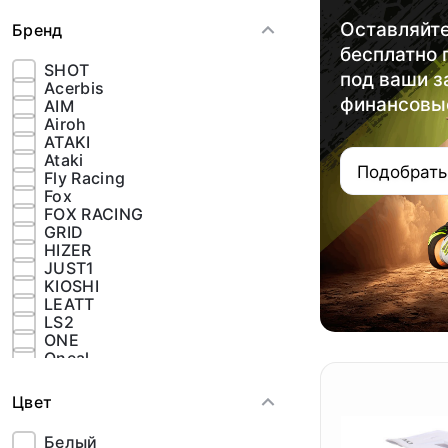
Оставляйте
Бренд
бесплатно
SHOT
под ваши з
Acerbis
финансовы
AIM
Airoh
ATAKI
Ataki
Подобрать
Fly Racing
Fox
FOX RACING
GRID
HIZER
JUST1
KIOSHI
LEATT
LS2
ONE
Oneal
ORZ
Spark
Цвет
Sparx
STARKS
Белый