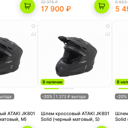
22 375 ₽
6 863
17 900 ₽
5 4
В наличии
В нал
выгода
-20%
1 373 ₽ выгода
-20%
ый ATAKI JK801
Шлем кроссовый ATAKI JK801
Шлем
 матовый, M)
Solid (черный матовый, S)
Solid