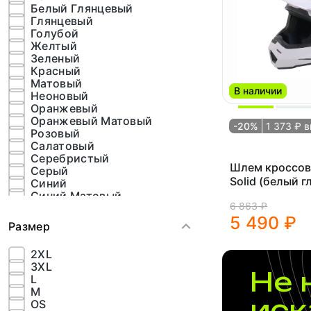
UCHOOSE
Белый Глянцевый
Глянцевый
Голубой
Желтый
Зеленый
Красный
Матовый
В наличии
Неоновый
Оранжевый
Оранжевый Матовый
-20%
1 373 ₽ 
Розовый
Салатовый
Серебристый
Шлем кроссов
Серый
Solid (белый г
Синий
Синий Матовый
6 863 ₽
Фиолетовый
5 490 ₽
Черный
Размер
Черный Матовый
Черный с Рисунком
2XL
3XL
Не 
L
M
иск
OS