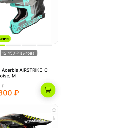
ичии
12 450 ₽ выгода
Acerbis AIRSTRIKE-C
oise, M
0 ₽
800 ₽