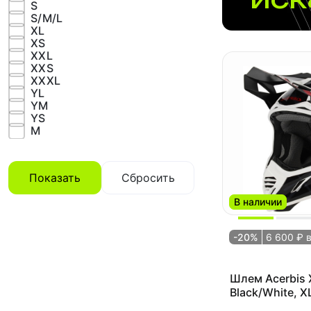
S
S/M/L
XL
XS
XXL
XXS
XXXL
YL
YM
YS
М
Показать
Сбросить
В наличии
-20%
6 600 ₽ 
Шлем Acerbis 
Black/White, X