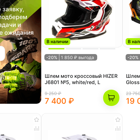
 заявку,
 подберем
адачи и
е ожидания
В наличии
В нал
-20%
1 850 ₽ выгода
-20%
Шлем мото кроссовый HIZER
Шлем 
J6801 №5, white/red, L
Gloss
9 250 ₽
23 75
7 400 ₽
19 