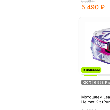
6 863 ₽
5 490 ₽
В наличии
-20%
6 998 ₽ 
Мотошлем Leat
Helmet Kit (Pur
(1026000400))