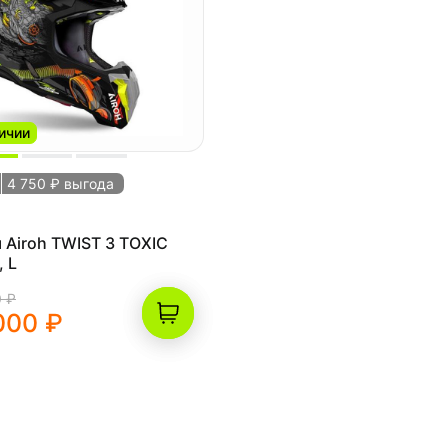
ичии
4 750 ₽ выгода
Airoh TWIST 3 TOXIC
, L
0 ₽
000 ₽