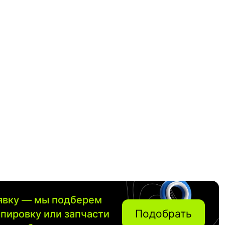
аявку — мы подберем
Подобрать
ипировку или запчасти