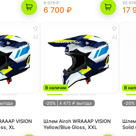
8 375 ₽
22 375
6 700 ₽
17 
В наличии
В нал
выгода
-20%
4 475 ₽ выгода
-20%
RAAAP VISION
Шлем Airoh WRAAAP VISION
Шлем
oss, XL
Yellow/Blue Gloss, XXL
Solid