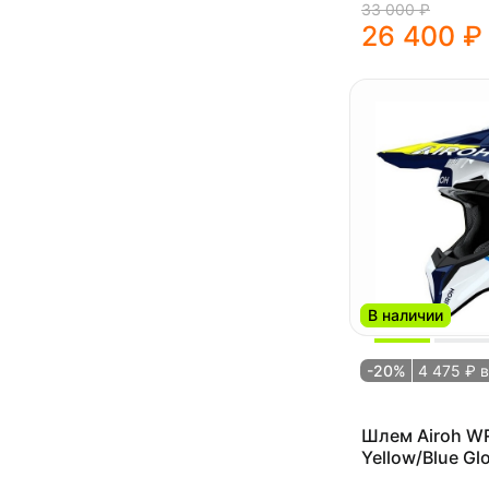
33 000 ₽
26 400 ₽
В наличии
-20%
4 475 ₽ 
Шлем Airoh W
Yellow/Blue Gl