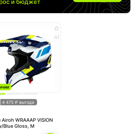
прос и бюджет
ичии
4 475 ₽ выгода
 Airoh WRAAAP VISION
w/Blue Gloss, M