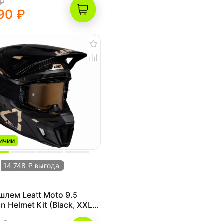
 ₽
90 ₽
ичии
14 748 ₽ выгода
лем Leatt Moto 9.5
n Helmet Kit (Black, XXL,
(1025100105))