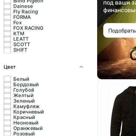
Blind Pigeon
под ваши з
Dainese
финансовы
Fly Racing
FORMA
Fox
FOX RACING
Подобрать
KTM
LEATT
SCOTT
SHIFT
Цвет
Белый
Бордовый
Голубой
Желтый
Зеленый
Камуфляж
Коричневый
Красный
Неоновый
Оранжевый
Розовый