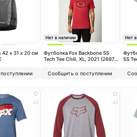
Нет в наличии
Нет в
 42 x 31 x 20 см
Футболка Fox Backbone SS
Футбо
CK
Tech Tee Chili, XL, 2021 (26974-
SS Te
555-XL)
(2457
 поступлении
Сообщить о поступлении
Соо