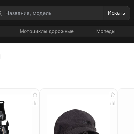
Искать
Мотоциклы дорожные
Мопеды