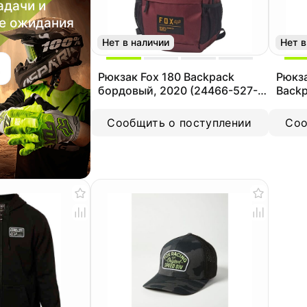
адачи и
е ожидания
Нет в наличии
Нет в
Рюкзак Fox 180 Backpack
Рюкза
бордовый, 2020 (24466-527-
Backp
OS)
555-
Сообщить о поступлении
Соо