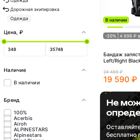
Одежда
Дорожная экипировка
Одежда
В наличии
Цена, ₽
-20%
4 898 ₽ 
Бандаж запяст
Left/Right Blac
Наличие
24 488 ₽
19 590 ₽
В наличии
Бренд
Не мож
опреде
100%
Acerbis
Airoh
Оставляйте
ALPINESTARS
бесплатно
Alpinestars