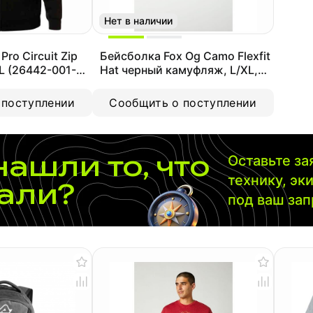
Нет в наличии
Pro Circuit Zip
Бейсболка Fox Og Camo Flexfit
XL (26442-001-
Hat черный камуфляж, L/XL,
2021 (27098-247-L/XL)
 поступлении
Сообщить о поступлении
нашли то, что
Оставьте з
технику, эк
али?
под ваш за