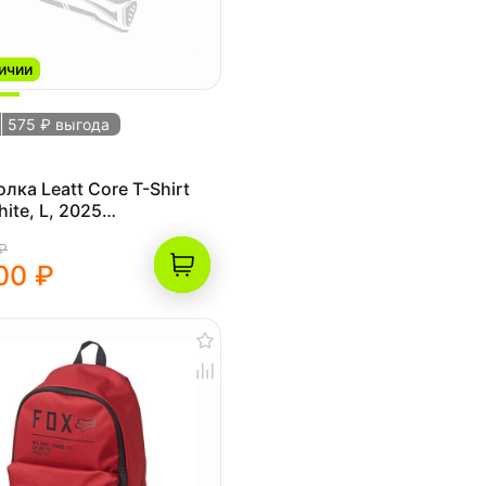
ичии
575 ₽ выгода
лка Leatt Core T-Shirt
hite, L, 2025
700162))
₽
00 ₽