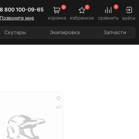
0
0
0
8 800 100-09-65
Позвоните мне
корзина
избранное
сравнить
войти
Скутеры
Экипировка
Запчасти