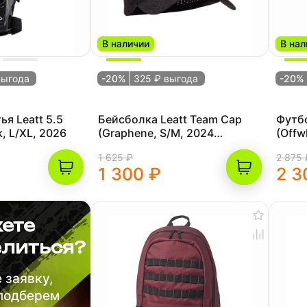
В наличии
В нал
выгода
-20%
325 ₽ выгода
-20%
ья Leatt 5.5
Бейсболка Leatt Team Cap
Футбо
k, L/XL, 2026
(Graphene, S/M, 2024
(Offw
(5024400150))
(5025
1 625 ₽
2 875 
1 300 ₽
2 3
ете
литься?
 заявку,
 подберем