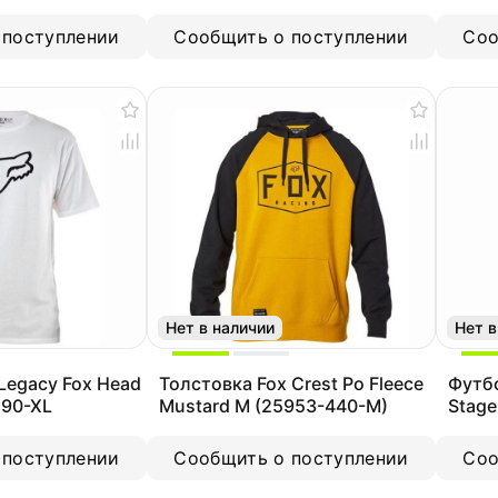
01-XL)
(26158-190-M)
034-L
 поступлении
Сообщить о поступлении
Соо
Нет в наличии
Нет в
Legacy Fox Head
Толстовка Fox Crest Po Fleece
Футбо
190-XL
Mustard M (25953-440-M)
Stage
 поступлении
Сообщить о поступлении
Соо