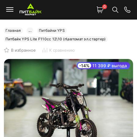
0
Главная
...
Питбайки YPS
Питбайк YPS Lite F110cc 12\10 (п\автомат эл.стартер)
В избранное
К сравнению
-14%
11 399 ₽ выгода