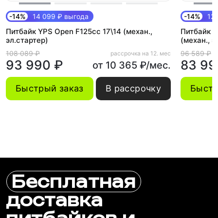
-14%
14 099 ₽ выгода
-14%
12 
Питбайк YPS Open F125cc 17\14 (механ.,
Питбайк Y
эл.стартер)
(механ., э
108 089 ₽
96 589 ₽
рассрочка на 12. мес
93 990 ₽
83 99
от 10 365 ₽/мес.
Быстрый заказ
В рассрочку
Быстр
Бесплатная
доставка