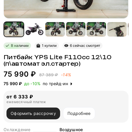
В наличии
1 купили
6 сейчас смотрят
Питбайк YPS Lite F110cc 12\10
(п\автомат эл.стартер)
75 990 ₽
87 389 ₽
-14%
75 990 ₽
до -10%
по трейд-ин
от 6 333 ₽
ежемесячный платеж
Оформить рассрочку
Подробнее
Охлаждение
Воздушное